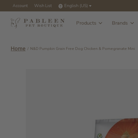
Account
Wish List
English (US)
Products
Brands
Home
/
N&D Pumpkin Grain Free Dog Chicken & Pomegranate Mini
Slideshow Items