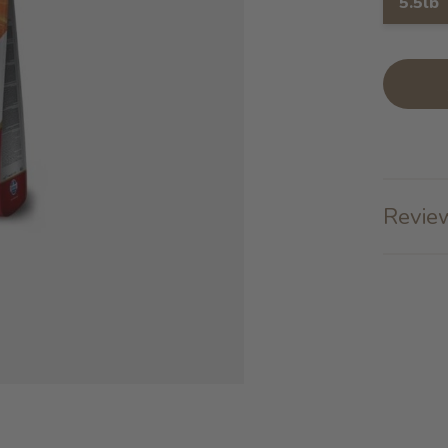
5.5lb
Review