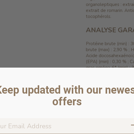
organoleptiques : extra
extrait de romarin.
Anti
tocophérols.
ANALYSE GAR
Protéine brute (min) : 
brute (max) : 2,90 % ;
H
Acide docosahexaénoïq
(EPA) (min) : 0,30 % ;
Ca
gras oméga-6* (min) : 
Chlorhydrate de glucos
(min) : 900mg/kg.
*Non 
profils d'éléments nutri
Keep updated with our newes
VALEUR ÉNER
offers
EM Kcal/lb 1810 - Mj/lb
399 Kcal/tasse