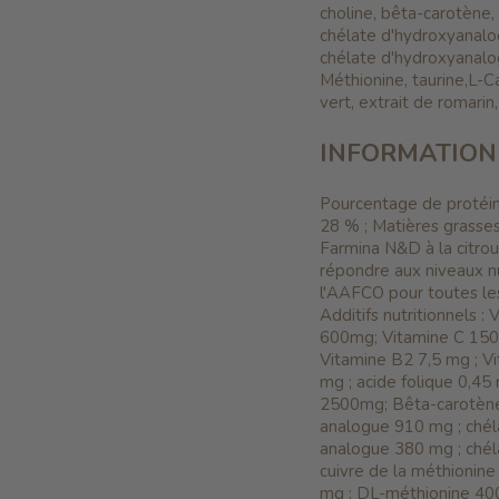
choline, bêta-carotène,
chélate d'hydroxyanalo
chélate d'hydroxyanalo
Méthionine, taurine,L-Ca
vert, extrait de romari
INFORMATION
Pourcentage de protéin
28 % ;
Matières grasses
Farmina N&D à la citrou
répondre aux niveaux nut
l'AAFCO pour toutes les
Additifs nutritionnels :
600mg;
Vitamine C 15
Vitamine B2 7,5 mg ;
V
mg ;
acide folique 0,45
2500mg;
Bêta-carotèn
analogue 910 mg ;
chél
analogue 380 mg ; chél
cuivre de la méthionin
mg ;
DL-méthionine 40