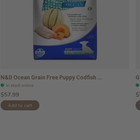
N&D Ocean Grain Free Puppy Codfish ...
G
In stock online
$57.99
$
Add to cart