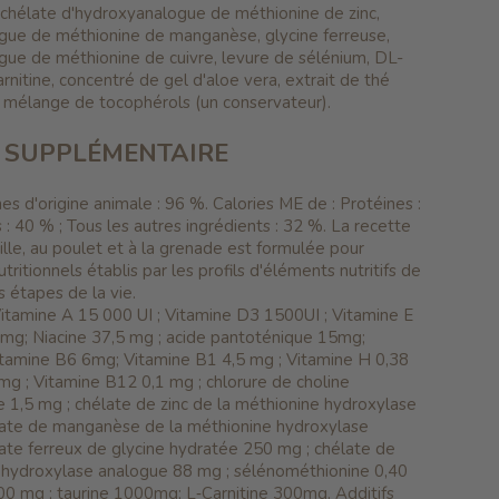
 chélate d'hydroxyanalogue de méthionine de zinc,
gue de méthionine de manganèse, glycine ferreuse,
gue de méthionine de cuivre, levure de sélénium, DL-
rnitine, concentré de gel d'aloe vera, extrait de thé
n, mélange de tocophérols (un conservateur).
 SUPPLÉMENTAIRE
es d'origine animale : 96 %.
Calories ME de : Protéines :
 : 40 % ;
Tous les autres ingrédients : 32 %.
La recette
ille, au poulet et à la grenade est formulée pour
ritionnels établis par les profils d'éléments nutritifs de
 étapes de la vie.
 Vitamine A 15 000 UI ;
Vitamine D3 1500UI ;
Vitamine E
0mg;
Niacine 37,5 mg ;
acide pantoténique 15mg;
itamine B6 6mg;
Vitamine B1 4,5 mg ;
Vitamine H 0,38
 mg ;
Vitamine B12 0,1 mg ;
chlorure de choline
e 1,5 mg ;
chélate de zinc de la méthionine hydroxylase
ate de manganèse de la méthionine hydroxylase
ate ferreux de glycine hydratée 250 mg ;
chélate de
e hydroxylase analogue 88 mg ;
sélénométhionine 0,40
00 mg ;
taurine 1000mg;
L‐Carnitine 300mg.
Additifs