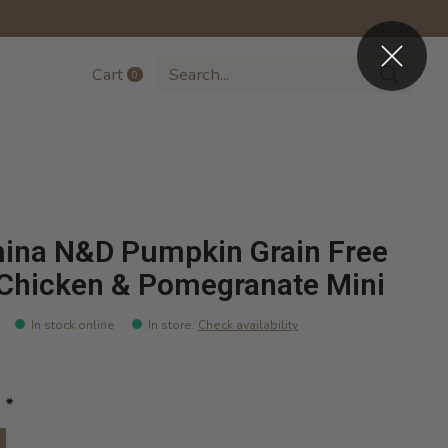
Cart
0
items
ina N&D Pumpkin Grain Free
Chicken & Pomegranate Mini
In stock online
In store
:
Check availability
:
*