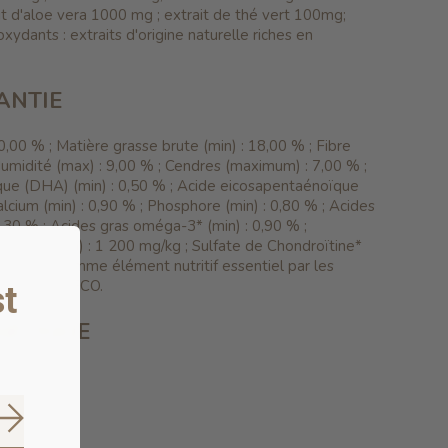
it d'aloe vera 1000 mg ;
extrait de thé vert 100mg;
oxydants : extraits d'origine naturelle riches en
ANTIE
30,00 % ;
Matière grasse brute (min) : 18,00 % ;
Fibre
umidité (max) : 9,00 % ;
Cendres (maximum) : 7,00 % ;
ue (DHA) (min) : 0,50 % ;
Acide eicosapentaénoïque
lcium (min) : 0,90 % ;
Phosphore (min) : 0,80 % ;
Acides
3,30 % ;
Acides gras oméga-3* (min) : 0,90 % ;
amine* (min) : 1 200 mg/kg ;
Sulfate de Chondroïtine*
reconnu comme élément nutritif essentiel par les
tifs de l'AAFCO.
t
GÉTIQUE
 7,57
Subscribe