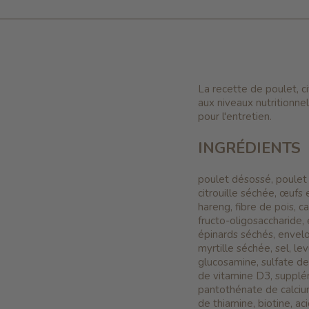
La recette de poulet, 
aux niveaux nutritionnel
pour l'entretien.
INGRÉDIENTS
poulet désossé, poulet 
citrouille séchée, œufs
hareng, fibre de pois, c
fructo-oligosaccharide
épinards séchés, envel
myrtille séchée, sel, l
glucosamine, sulfate d
de vitamine D3, supplém
pantothénate de calcium
de thiamine, biotine, a