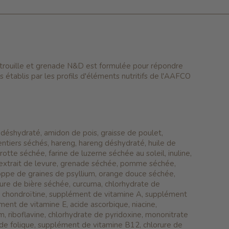
citrouille et grenade N&D est formulée pour répondre
s établis par les profils d'éléments nutritifs de l'AAFCO
déshydraté, amidon de pois, graisse de poulet,
 entiers séchés, hareng, hareng déshydraté, huile de
arotte séchée, farine de luzerne séchée au soleil, inuline,
, extrait de levure, grenade séchée, pomme séchée,
oppe de graines de psyllium, orange douce séchée,
evure de bière séchée, curcuma, chlorhydrate de
e chondroïtine, supplément de vitamine A, supplément
ent de vitamine E, acide ascorbique, niacine,
, riboflavine, chlorhydrate de pyridoxine, mononitrate
cide folique, supplément de vitamine B12, chlorure de