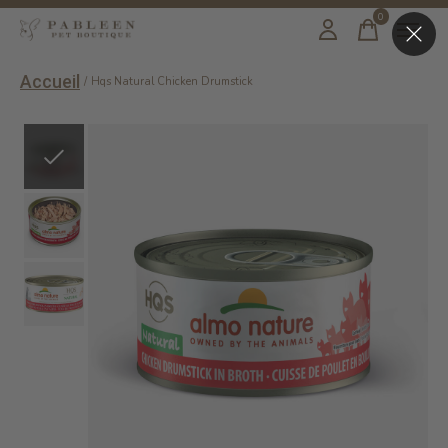
0
items
Accueil
/
Hqs Natural Chicken Drumstick
Slideshow Items