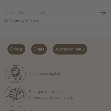
S'ab
Don’t worry, we won’t spam
Chiens
Chats
Autres animaux
Assistance digitale
Politique de retour
14 jours pour un retour gratuit