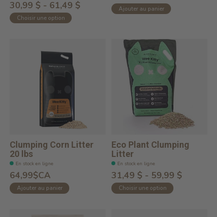
30,99 $ - 61,49 $
Ajouter au panier
Choisir une option
Clumping Corn Litter
Eco Plant Clumping
The
20 lbs
Litter
En stock en ligne
En stock en ligne
64,99$CA
31,49 $ - 59,99 $
Ajouter au panier
Choisir une option