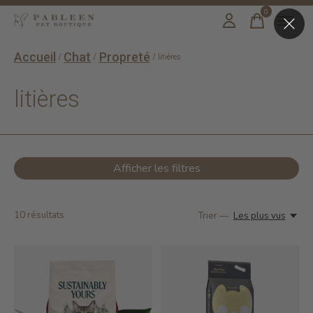
0
items
Accueil
Chat
Propreté
/
/
/
litières
litières
Afficher les filtres
10
résultats
Trier —
Les plus vus