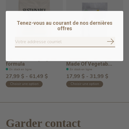
Tenez-vous au courant de nos dernières
offres
S'abonne
Cat Litter Large-grain
Clumping Cat Litter
formula
Made Of Vegetab...
En stock en ligne
En stock en ligne
27,99 $ - 61,49 $
17,99 $ - 31,99 $
Choisir une option
Choisir une option
Garder contact