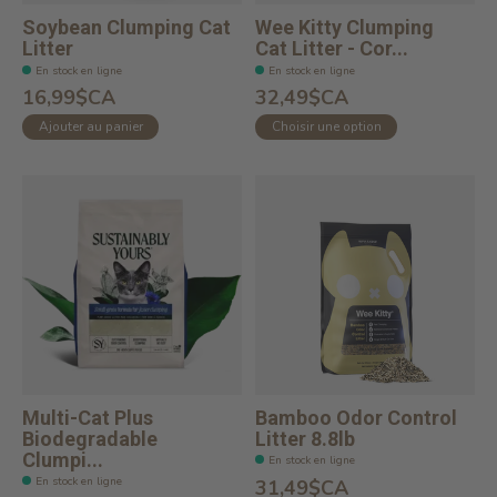
Soybean Clumping Cat
Wee Kitty Clumping
Litter
Cat Litter - Cor...
En stock en ligne
En stock en ligne
16,99$CA
32,49$CA
Ajouter au panier
Choisir une option
Multi-Cat Plus
Bamboo Odor Control
Biodegradable
Litter 8.8lb
Clumpi...
En stock en ligne
En stock en ligne
31,49$CA