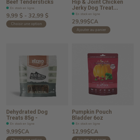
Beef Tendersticks
Hip & Joint Chicken
Jerky Dog Treat...
En stock en ligne
En stock en ligne
9,99 $ - 32,99 $
29,99$CA
Choisir une option
Ajouter au panier
Dehydrated Dog
Pumpkin Pouch
Treats 85g -
Bladder 6oz
En stock en ligne
En stock en ligne
9,99$CA
12,99$CA
Choisir une option
Ajouter au panier