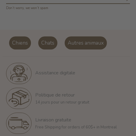
S'ab
Don’t worry, we won’t spam
Chiens
Chats
Autres animaux
Assistance digitale
Politique de retour
14 jours pour un retour gratuit
Livraison gratuite
Free Shipping for orders of 60$+ in Montreal