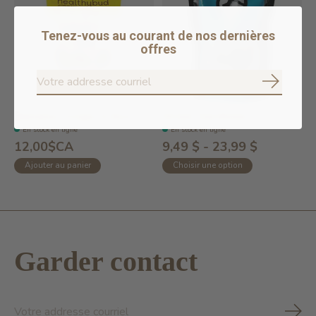
Tenez-vous au courant de nos dernières
offres
S'abonne
Banana Crisps 4.6oz
Dried Sardines
En stock en ligne
En stock en ligne
12,00$CA
9,49 $ - 23,99 $
Ajouter au panier
Choisir une option
Garder contact