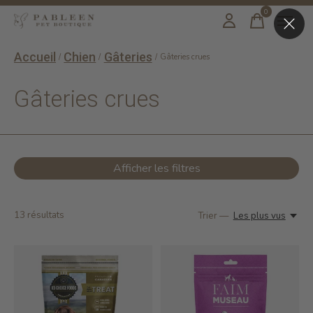
0
items
Accueil
Chien
Gâteries
/
/
/
Gâteries crues
Gâteries crues
Afficher les filtres
13
résultats
Trier —
Les plus vus