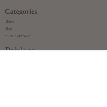
Catégories
Chien
Chat
Autres animaux
Pableen
293 Rue de la Montagne
Montreal, QC H3C 4K4
info@pableen.com
1 (514) 925-3335
English (US)
Français (CA)
Français (CA)