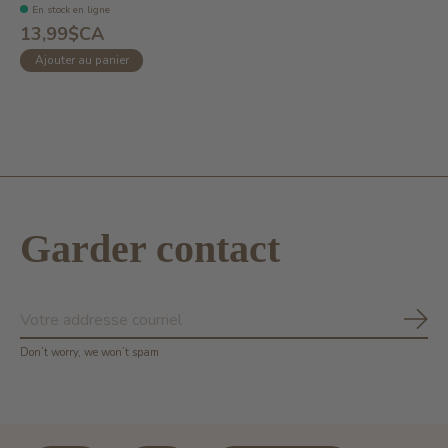
En stock en ligne
13,99$CA
Ajouter au panier
Garder contact
S'ab
Don’t worry, we won’t spam