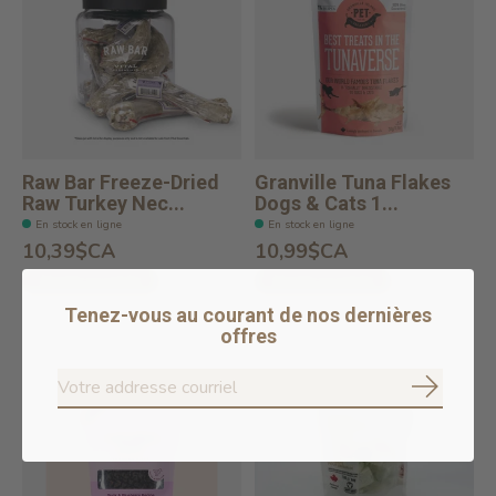
Raw Bar Freeze-Dried
Granville Tuna Flakes
Raw Turkey Nec...
Dogs & Cats 1...
En stock en ligne
En stock en ligne
10,39$CA
10,99$CA
Ajouter au panier
Ajouter au panier
Tenez-vous au courant de nos dernières
offres
S'abonne