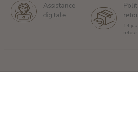
Poli
Assistance
reto
digitale
14 jou
retour
Service à la
Mon compte
clientèle
S'inscrire
À propos
Mes commandes
Conditions générales
Ma liste de souhait
Disclaimer