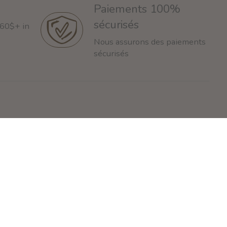
Paiements 100%
sécurisés
 60$+ in
Nous assurons des paiements
sécurisés
Pableen
93 Rue de la Montagne
ontreal, QC H3C 4K4
nfo@pableen.com
 (514) 925-3335