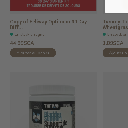
Copy of Feliway Optimum 30 Day
Tummy Top
Diff...
Wheatgrass
En stock en ligne
En stock en
44,99$CA
1,89$CA
Ajouter au panier
Ajouter a