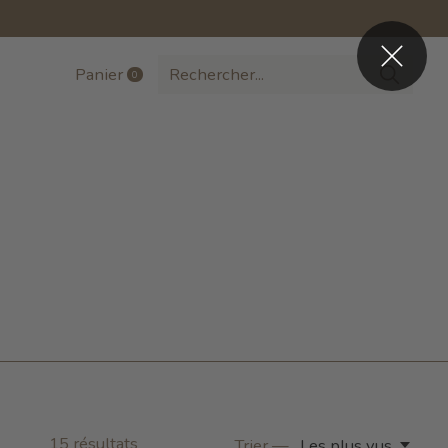
Panier
0
items
15
résultats
Trier —
Les plus vus