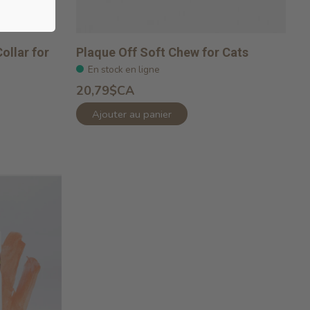
ollar for
Plaque Off Soft Chew for Cats
En stock en ligne
20,79$CA
Ajouter au panier