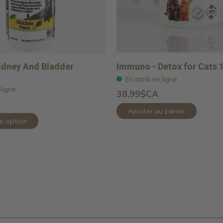
idney And Bladder
Immuno - Detox for Cats 
En stock en ligne
 ligne
38,99$CA
Ajouter au panier
ne option