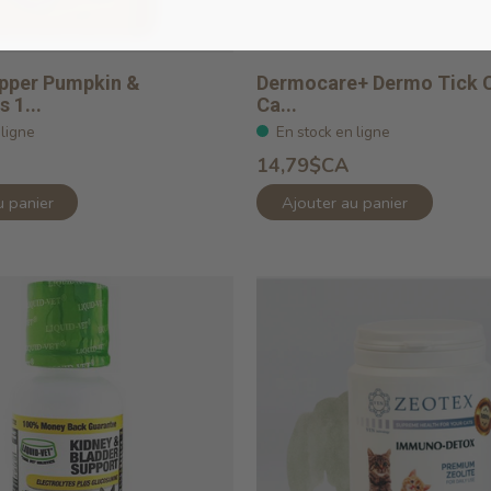
per Pumpkin &
Dermocare+ Dermo Tick C
 1...
Ca...
 ligne
En stock en ligne
14,79$CA
u panier
Ajouter au panier