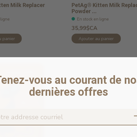
ten Milk Replacer
PetAg® Kitten Milk Repla
Powder ...
 ligne
En stock en ligne
35,99$CA
u panier
Ajouter au panier
Tenez-vous au courant de no
dernières offres
Image coming so