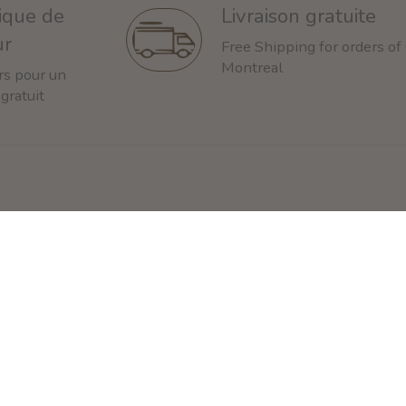
tique de
Livraison gratuite
ur
Free Shipping for orders of
Montreal
rs pour un
 gratuit
Catégories
Chien
2
Chat
M
i
s
Autres animaux
1