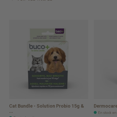
Cat Bundle - Solution Probio 15g &
Dermocare 
...
En stock en