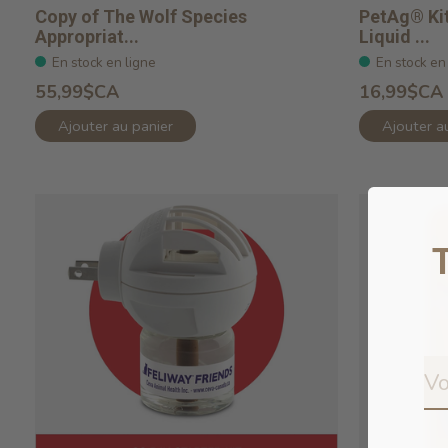
Copy of The Wolf Species
PetAg® Kit
Appropriat...
Liquid ...
En stock en ligne
En stock en
55,99$CA
16,99$CA
Ajouter au panier
Ajouter a