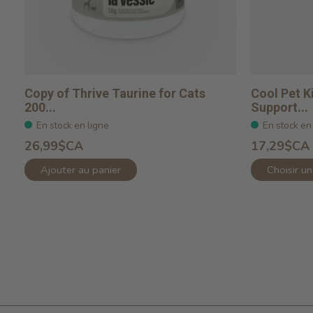
Copy of Thrive Taurine for Cats
Cool Pet K
200...
Support...
En stock en ligne
En stock en
26,99$CA
17,29$CA
Ajouter au panier
Choisir u