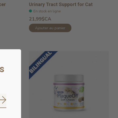
cer
Urinary Tract Support for Cat
En stock en ligne
21,99$CA
Ajouter au panier
s
on
S'abonner