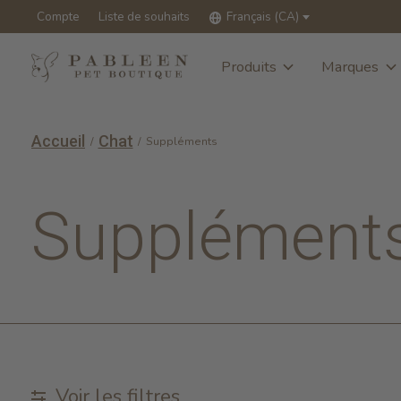
Compte
Liste de souhaits
Français (CA)
Produits
Marques
Accueil
Chat
/
/
Suppléments
Supplément
Voir les filtres