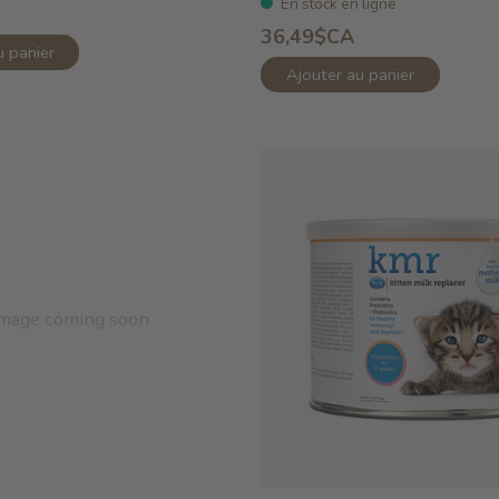
En stock en ligne
36,49$CA
u panier
Ajouter au panier
mage coming soon