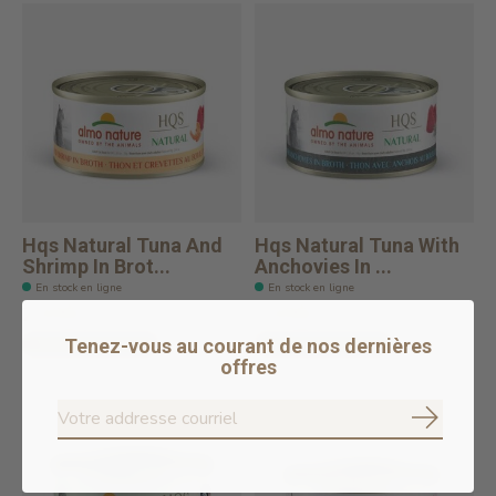
Hqs Natural Tuna And
Hqs Natural Tuna With
Shrimp In Brot...
Anchovies In ...
En stock en ligne
En stock en ligne
2,49$CA
2,49$CA
Tenez-vous au courant de nos dernières
Ajouter au panier
Ajouter au panier
offres
S'abonne