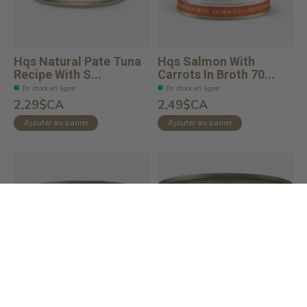
Hqs Natural Pate Tuna
Hqs Salmon With
Recipe With S...
Carrots In Broth 70...
En stock en ligne
En stock en ligne
2,29$CA
2,49$CA
Ajouter au panier
Ajouter au panier
HQS Complete Dog
HQS Complete Cat