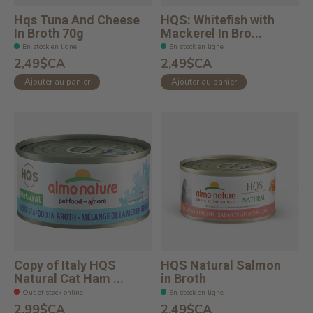
Hqs Tuna And Cheese
HQS: Whitefish with
In Broth 70g
Mackerel In Bro...
En stock en ligne
En stock en ligne
2,49$CA
2,49$CA
Ajouter au panier
Ajouter au panier
Copy of Italy HQS
HQS Natural Salmon
Natural Cat Ham ...
in Broth
Out of stock online
En stock en ligne
2,99$CA
2,49$CA