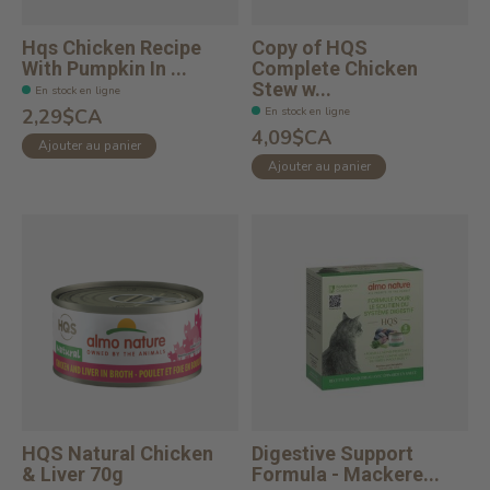
Hqs Chicken Recipe
Copy of HQS
With Pumpkin In ...
Complete Chicken
Stew w...
En stock en ligne
En stock en ligne
2,29$CA
4,09$CA
Ajouter au panier
Ajouter au panier
HQS Natural Chicken
Digestive Support
& Liver 70g
Formula - Mackere...