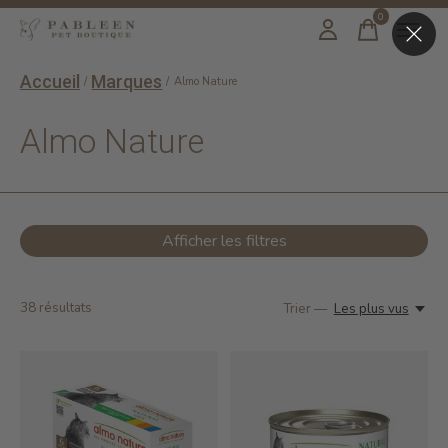
0
items
Accueil
Marques
/
/
Almo Nature
Almo Nature
Afficher les filtres
38
résultats
Trier —
Les plus vus