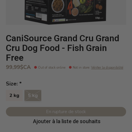
CaniSource Grand Cru Grand
Cru Dog Food - Fish Grain
Free
99,99$CA
Out of stock online
Not in store
:
Vérifier la disponibilité
Size:
*
2 kg
5 kg
En rupture de stock
Ajouter à la liste de souhaits