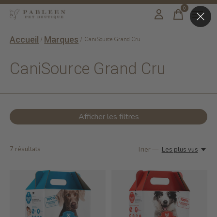
0
items
Accueil
Marques
/
/
CaniSource Grand Cru
CaniSource Grand Cru
Afficher les filtres
7
résultats
Trier —
Les plus vus