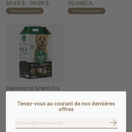
50,49 $ - 99,99 $
50,49$CA
Choisir une option
Choisir une option
Canisource Grand Cru
Surf & Turf
En stock en ligne
Tenez-vous au courant de nos dernières
50,49$CA
offres
Choisir une option
S'abonne