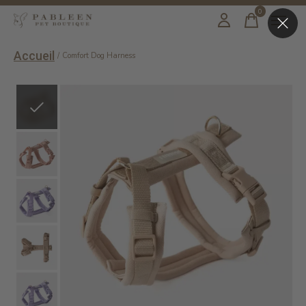
0
items
Accueil
/
Comfort Dog Harness
Slideshow Items