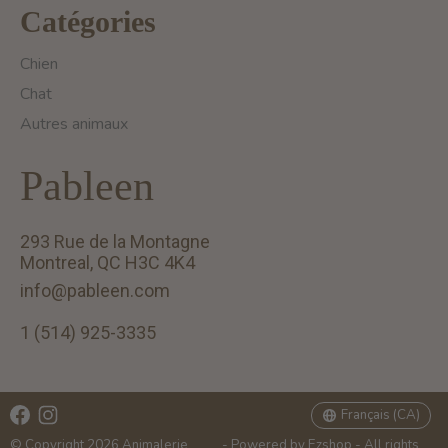
Catégories
Chien
Chat
Autres animaux
Pableen
293 Rue de la Montagne
Montreal, QC H3C 4K4
info@pableen.com
1 (514) 925-3335
English (US)
Français (CA)
Français (CA)
© Copyright 2026 Animalerie
- Powered by
Ezshop
- All rights