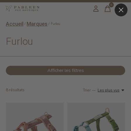
0
items
Accueil
Marques
/
/
Furlou
Furlou
Afficher les filtres
8
résultats
Trier —
Les plus vus