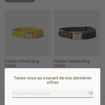
Furlou Velvet Dog
Furlou Canvas Dog
Collar
Collar
En stock en ligne
En stock en ligne
39,99$CA
36,99$CA
Tenez-vous au courant de nos dernières
offres
Choisir une option
Choisir une option
S'abonne