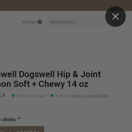
Panier
0
items
well Dogswell Hip & Joint
on Soft + Chewy 14 oz
CA
En stock en ligne
In store
:
Vérifier la disponibilité
n choix:
*