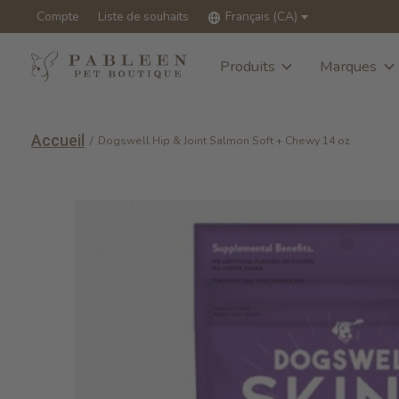
Compte
Liste de souhaits
Français (CA)
Produits
Marques
Accueil
/
Dogswell Hip & Joint Salmon Soft + Chewy 14 oz
Slideshow Items