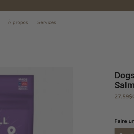
À propos
Services
Dogs
Salm
27,59$
Faire u