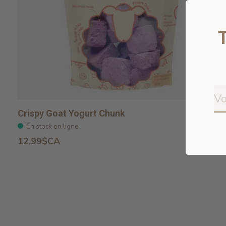
Crispy Goat Yogurt Chunk
En stock en ligne
12,99$CA