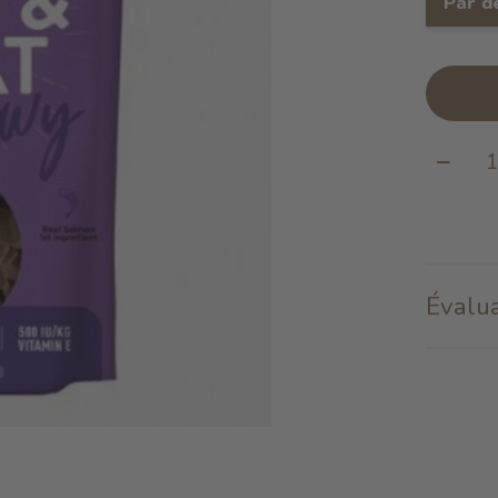
Par d
Quanti
Évalua