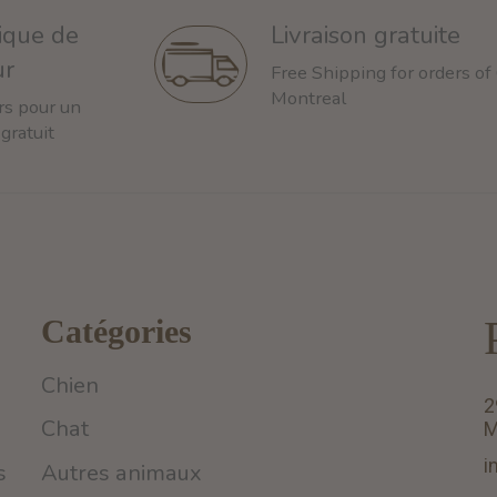
tique de
Livraison gratuite
ur
Free Shipping for orders of
Montreal
rs pour un
 gratuit
Catégories
Chien
2
Chat
M
i
s
Autres animaux