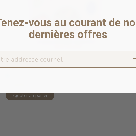
Tenez-vous au courant de no
dernières offres
Copy of Peanut Butter & Bacon Small...
En stock en ligne
10,99$CA
Ajouter au panier