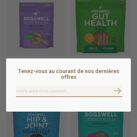
Dogswell Hip & Joint
Dogswell Gut Health
Chicken Soft S...
Lamb Jerky Dog ...
Tenez-vous au courant de nos dernières
En stock en ligne
En stock en ligne
offres
25,99 $ - 39,39 $
14,79 $ - 40,99 $
S'abonne