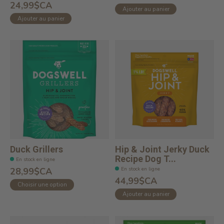
24,99$CA
Ajouter au panier
Ajouter au panier
Duck Grillers
Hip & Joint Jerky Duck
Recipe Dog T...
En stock en ligne
En stock en ligne
28,99$CA
44,99$CA
Choisir une option
Ajouter au panier