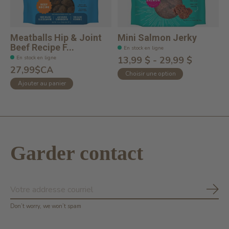
Meatballs Hip & Joint
Mini Salmon Jerky
Beef Recipe F...
En stock en ligne
En stock en ligne
13,99 $ - 29,99 $
27,99$CA
Choisir une option
Ajouter au panier
Garder contact
S'ab
Don’t worry, we won’t spam