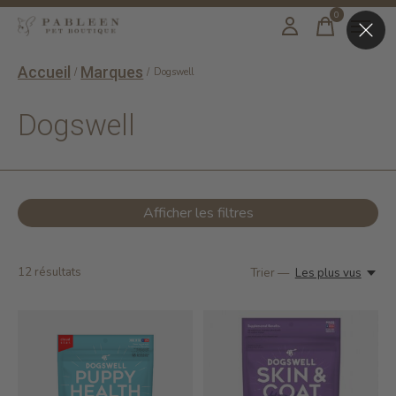
0
items
Accueil
Marques
/
/
Dogswell
Dogswell
Afficher les filtres
12
résultats
Trier —
Les plus vus