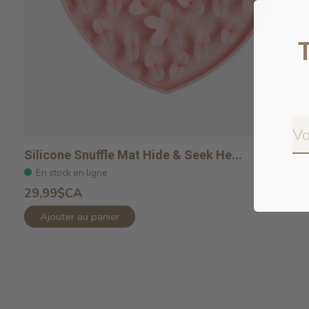
Silicone Snuffle Mat Hide & Seek He...
En stock en ligne
29,99$CA
Ajouter au panier