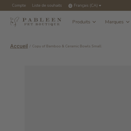
Compte
Liste de souhaits
Français (CA)
Produits
Marques
Accueil
/
Copy of Bamboo & Ceramic Bowls Small
Slideshow Items