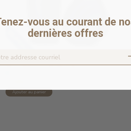
Tenez-vous au courant de no
dernières offres
MuTTravel 2-in-1 Bottle Grey
En stock en ligne
21,99$CA
Ajouter au panier