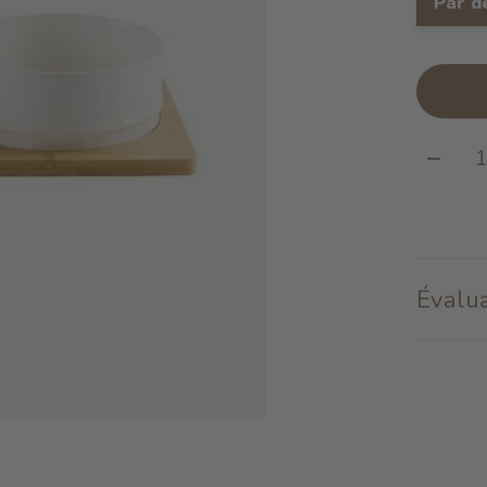
Par d
Quanti
Évalua