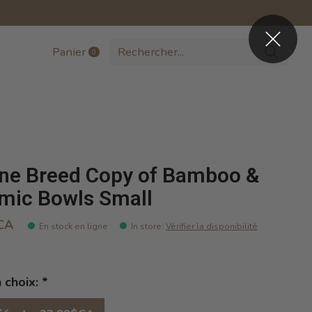
Panier
0
items
ne Breed Copy of Bamboo &
mic Bowls Small
CA
En stock en ligne
In store
:
Vérifier la disponibilité
n choix:
*