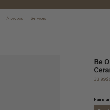
À propos
Services
Be O
Cera
33,99$
Faire u