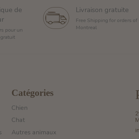
tique de
Livraison gratuite
ur
Free Shipping for orders of
Montreal
rs pour un
 gratuit
Catégories
Chien
2
Chat
M
i
s
Autres animaux