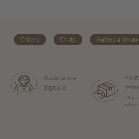
Chiens
Chats
Autres animau
Poli
Assistance
reto
digitale
14 jou
retour