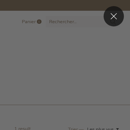
Panier
0
items
1
result
Trier —
Les plus vus