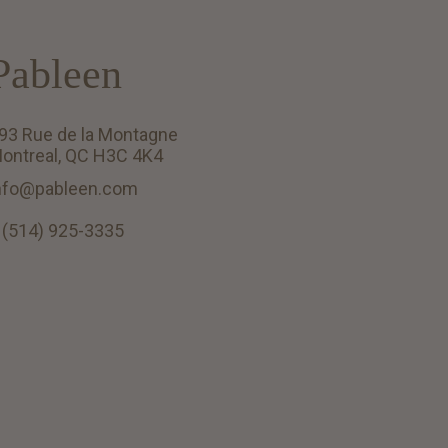
Pableen
93 Rue de la Montagne
ontreal, QC H3C 4K4
nfo@pableen.com
 (514) 925-3335
English (US)