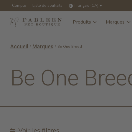
Compte
Liste de souhaits
Français (CA)
Produits
Marques
Accueil
Marques
/
/
Be One Breed
Be One Bree
Voir les filtres