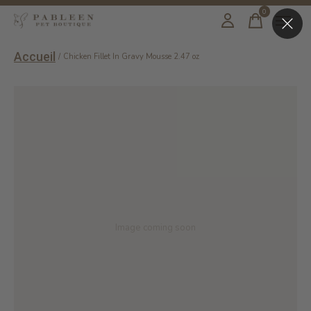
0
items
Accueil
/
Chicken Fillet In Gravy Mousse 2.47 oz
Image coming soon