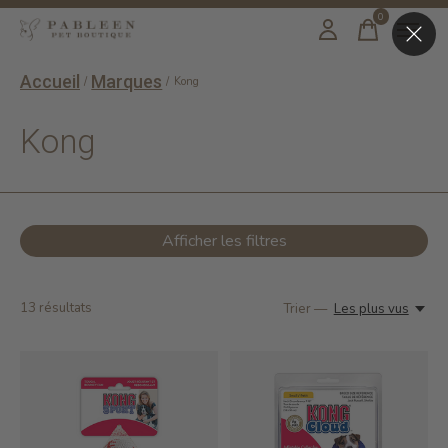
0
items
Accueil
Marques
/
/
Kong
Kong
Afficher les filtres
13
résultats
Trier —
Les plus vus