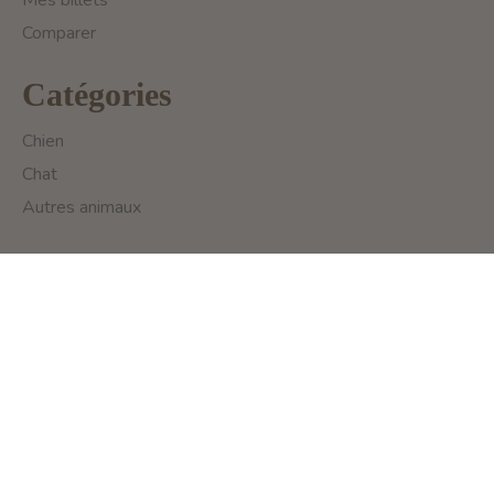
Comparer
Catégories
Chien
Chat
Autres animaux
Pableen
293 Rue de la Montagne
Montreal, QC H3C 4K4
info@pableen.com
1 (514) 925-3335
English (US)
Français (CA)