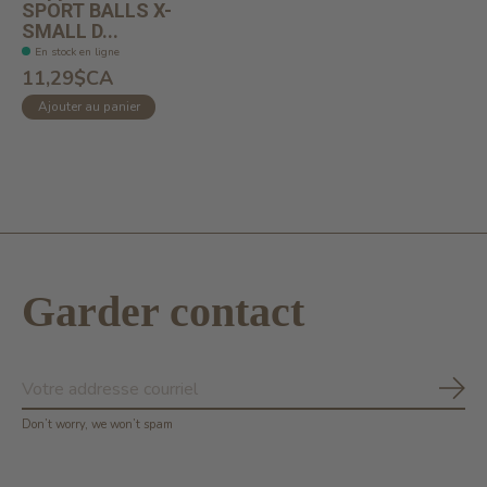
SPORT BALLS X-
SMALL D...
En stock en ligne
11,29$CA
Ajouter au panier
Garder contact
S'ab
Don’t worry, we won’t spam