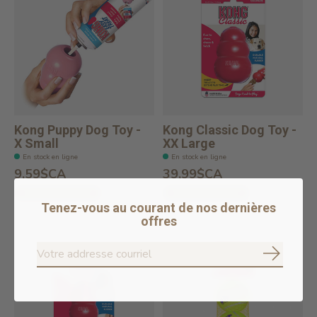
Kong Puppy Dog Toy -
Kong Classic Dog Toy -
X Small
XX Large
En stock en ligne
En stock en ligne
9,59$CA
39,99$CA
Ajouter au panier
Ajouter au panier
Tenez-vous au courant de nos dernières
offres
S'abonne