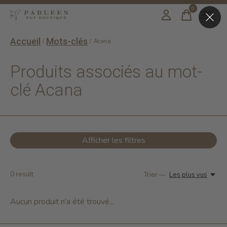
0
items
Accueil
Mots-clés
/
/
Acana
Produits associés au mot-
clé Acana
Afficher les filtres
0
result
Trier —
Les plus vus
Aucun produit n'a été trouvé...