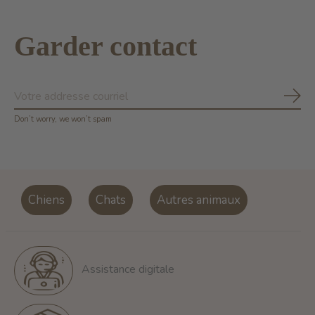
Garder contact
S'ab
Don’t worry, we won’t spam
Chiens
Chats
Autres animaux
Assistance digitale