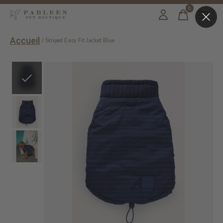
0
items
Accueil
/
Striped Easy Fit Jacket Blue
Slideshow Items