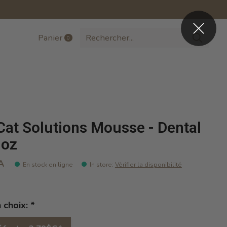
Panier
0
items
 Cat Solutions Mousse - Dental
 oz
A
En stock en ligne
In store
:
Vérifier la disponibilité
n choix:
*