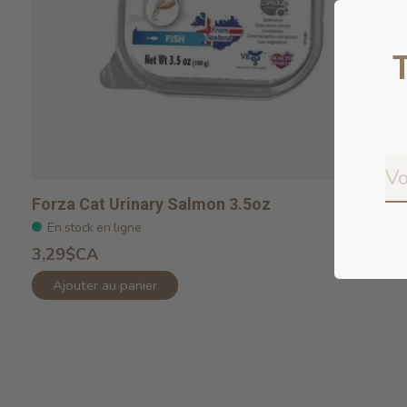
Forza Cat Urinary Salmon 3.5oz
En stock en ligne
3,29$CA
Ajouter au panier