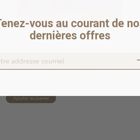
Tenez-vous au courant de no
dernières offres
Copy of 96% Duck & Duck Liver Pâté ...
En stock en ligne
5,99$CA
Ajouter au panier