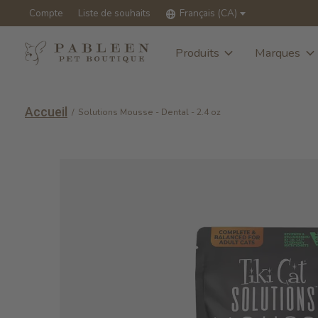
Compte
Liste de souhaits
Français (CA)
Produits
Marques
Accueil
/
Solutions Mousse - Dental - 2.4 oz
Slideshow Items