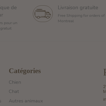
tique de
Livraison gratuite
ur
Free Shipping for orders of
Montreal
rs pour un
 gratuit
Catégories
Chien
2
Chat
M
i
s
Autres animaux