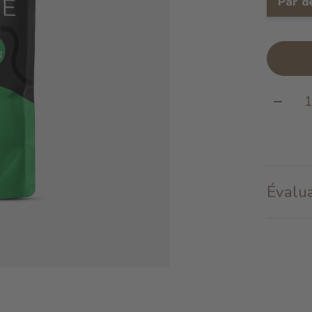
Par d
Quanti
Évalua