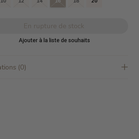
10
12
14
16
18
20
En rupture de stock
Ajouter à la liste de souhaits
tions (0)