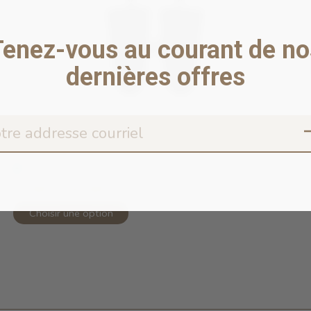
Tenez-vous au courant de no
dernières offres
Torrential Tracker Waterproof Rain ...
En stock en ligne
52,99 $ - 62,99 $
Choisir une option