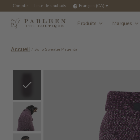
Compte
Liste de souhaits
Français (CA)
Produits
Marques
Accueil
/
Soho Sweater Magenta
Slideshow Items