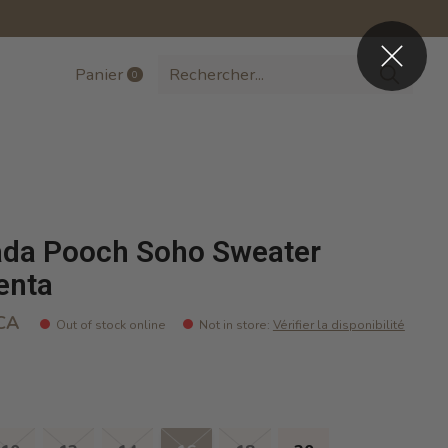
Panier
0
items
da Pooch Soho Sweater
enta
CA
Out of stock online
Not in store
:
Vérifier la disponibilité