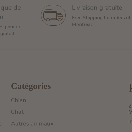
tique de
Livraison gratuite
ur
Free Shipping for orders of
Montreal
rs pour un
 gratuit
Catégories
Chien
2
Chat
M
i
s
Autres animaux