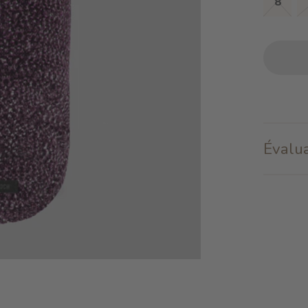
8
Évalua