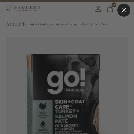
0
items
Accueil
/
Skin + Coat Care Turkey + Salmon Pâté For Dogs 5oz
Slideshow Items