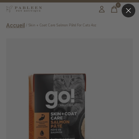
0
items
Accueil
/
Skin + Coat Care Salmon Pâté For Cats 4oz
Slideshow Items