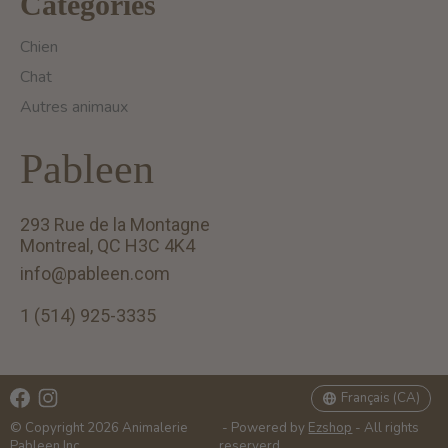
Catégories
Chien
Chat
Autres animaux
Pableen
293 Rue de la Montagne
Montreal, QC H3C 4K4
info@pableen.com
1 (514) 925-3335
English (US)
Français (CA)
Français (CA)
© Copyright 2026 Animalerie
- Powered by
Ezshop
- All rights
Pableen Inc.
reserverd