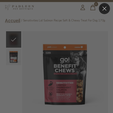
0
items
Accueil
/
Sensitivities Lid Salmon Recipe Soft & Chewy Treat For Dog 170g
Slideshow Items