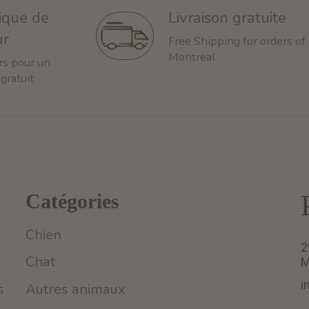
tique de
Livraison gratuite
ur
Free Shipping for orders of
Montreal
rs pour un
 gratuit
Catégories
Chien
2
Chat
M
i
s
Autres animaux