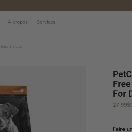
À propos
Services
r Dog 3.5 Lbs
PetC
Free
For 
27,99$
Faire u