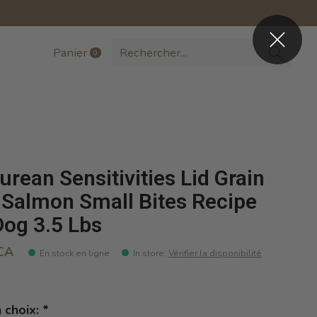
Panier
0
items
urean Sensitivities Lid Grain
 Salmon Small Bites Recipe
Dog 3.5 Lbs
CA
En stock en ligne
In store
:
Vérifier la disponibilité
n choix:
*