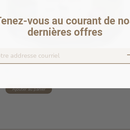
Tenez-vous au courant de no
dernières offres
Venison Wet Dog Food 6oz
En stock en ligne
8,99$CA
Ajouter au panier