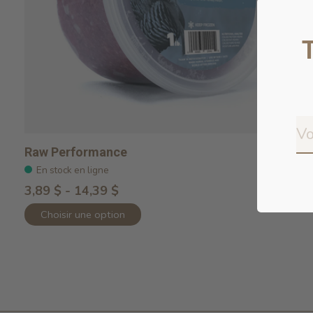
Raw Performance
En stock en ligne
3,89 $ - 14,39 $
Choisir une option