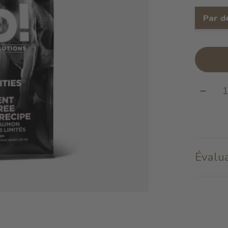
Par d
Quanti
Évalua