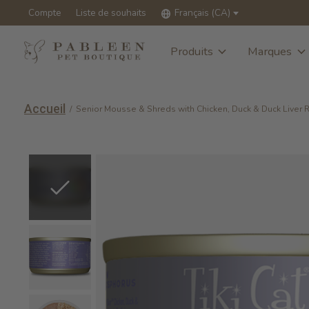
Compte
Liste de souhaits
Français (CA)
Produits
Marques
Accueil
/
Senior Mousse & Shreds with Chicken, Duck & Duck Liver R
Slideshow Items