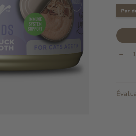
Par d
Quanti
Évalua