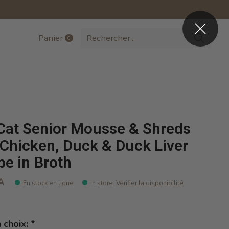
Panier
0
items
 Cat Senior Mousse & Shreds
 Chicken, Duck & Duck Liver
pe in Broth
A
En stock en ligne
In store
:
Vérifier la disponibilité
n choix:
*