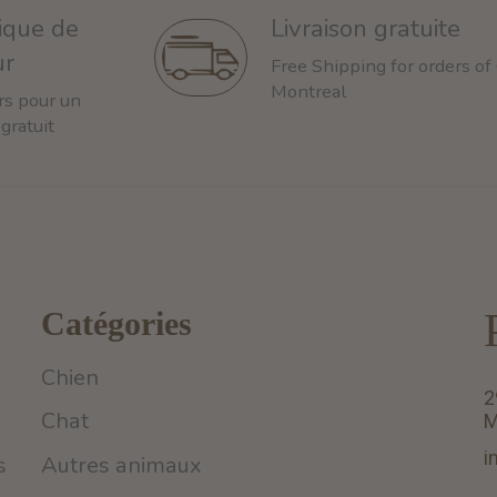
tique de
Livraison gratuite
ur
Free Shipping for orders of
Montreal
rs pour un
 gratuit
Catégories
Chien
2
Chat
M
i
s
Autres animaux