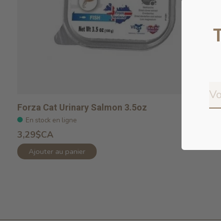
Forza Cat Urinary Salmon 3.5oz
En stock en ligne
3,29$CA
Ajouter au panier