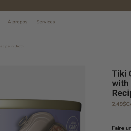
À propos
Services
ecipe in Broth
Tiki
with
Reci
2,49$C
Faire u