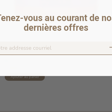
Tenez-vous au courant de no
dernières offres
Copy of 96% Duck & Duck Liver Pâté ...
En stock en ligne
5,99$CA
Ajouter au panier