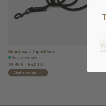
Rope Leash Triple Black
En stock en ligne
19,99 $ - 55,00 $
Choisir une option