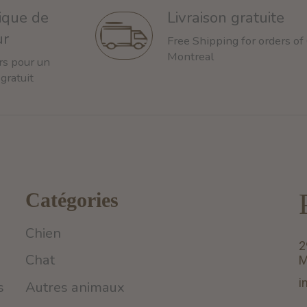
tique de
Livraison gratuite
ur
Free Shipping for orders of
Montreal
rs pour un
 gratuit
Catégories
Chien
2
Chat
M
i
s
Autres animaux