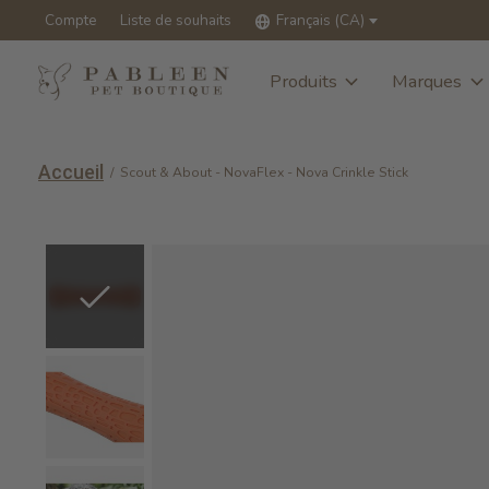
Compte
Liste de souhaits
Français (CA)
Produits
Marques
Accueil
/
Scout & About - NovaFlex - Nova Crinkle Stick
Slideshow Items