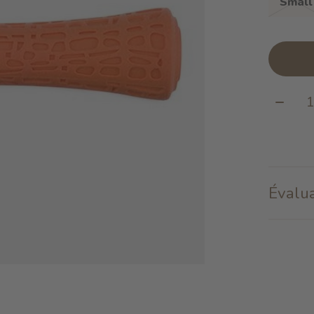
Small
Quanti
Évalua