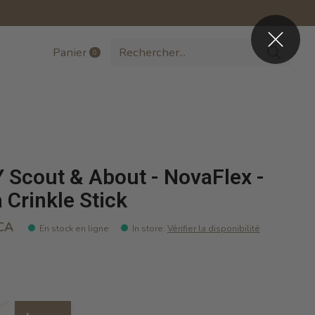
Panier
0
items
 Scout & About - NovaFlex -
 Crinkle Stick
CA
En stock en ligne
In store
:
Vérifier la disponibilité