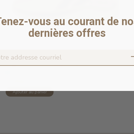
Tenez-vous au courant de no
dernières offres
Copy of Fetch Footwear Collection P...
En stock en ligne
19,95$CA
Ajouter au panier