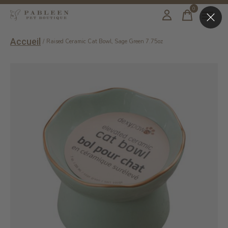
0
items
Accueil
/
Raised Ceramic Cat Bowl, Sage Green 7.75oz
Slideshow Items