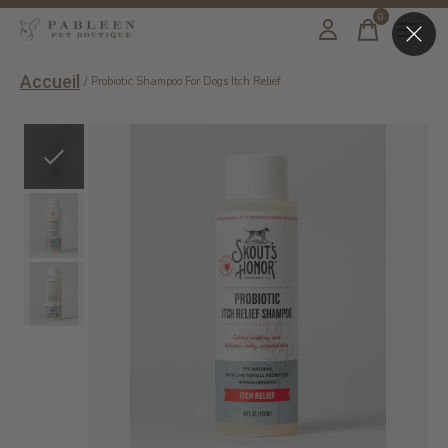
0
items
Accueil
/
Probiotic Shampoo For Dogs Itch Relief
Slideshow Items