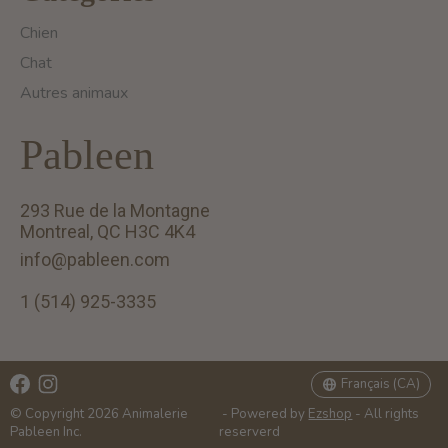
Chien
Chat
Autres animaux
Pableen
293 Rue de la Montagne
Montreal, QC H3C 4K4
info@pableen.com
1 (514) 925-3335
English (US)
Français (CA)
Français (CA)
© Copyright 2026 Animalerie
- Powered by
Ezshop
- All rights
Pableen Inc.
reserverd