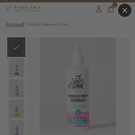
0
items
Accueil
/
Probiotic Deodorizer For Pets
Slideshow Items