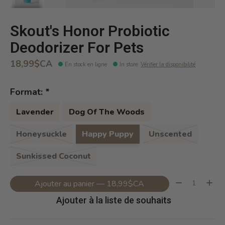
Skout's Honor Probiotic
Deodorizer For Pets
18,99$CA
En stock en ligne
In store
:
Vérifier la disponibilité
Format:
*
Lavender
Dog Of The Woods
Honeysuckle
Happy Puppy
Unscented
Sunkissed Coconut
Quantité:
Ajouter au panier — 18,99$CA
Ajouter à la liste de souhaits