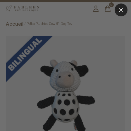
0
items
Accueil
/
Polka Plushies Cow 9" Dog Toy
Slideshow Items