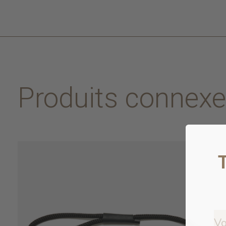
Produits connex
Carousel items