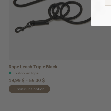
Rope Leash Triple Black
En stock en ligne
19,99 $ - 55,00 $
Choisir une option