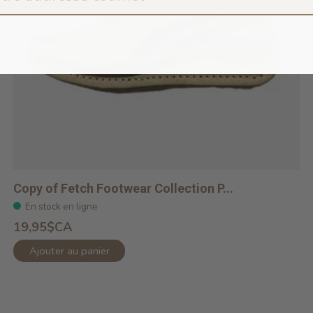
Copy of Fetch Footwear Collection P...
En stock en ligne
19,95$CA
Ajouter au panier