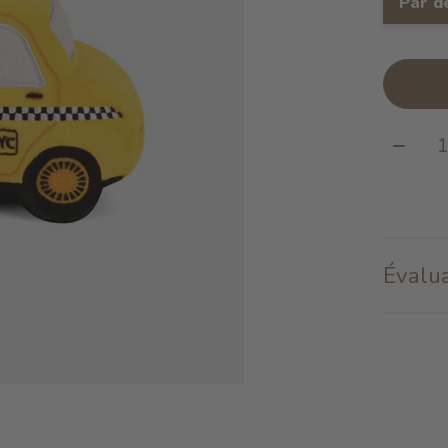
Par d
Quanti
Évalua