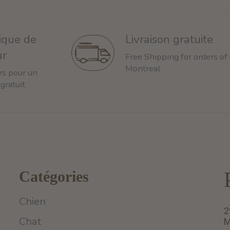
tique de
Livraison gratuite
ur
Free Shipping for orders of
Montreal
rs pour un
 gratuit
Catégories
Chien
2
Chat
M