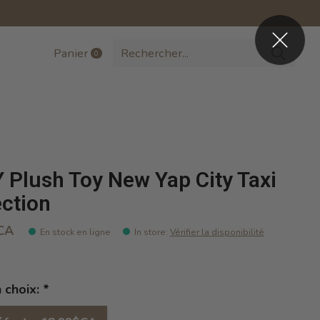
Panier
0
items
 Plush Toy New Yap City Taxi
ection
CA
En stock en ligne
In store
:
Vérifier la disponibilité
n choix:
*