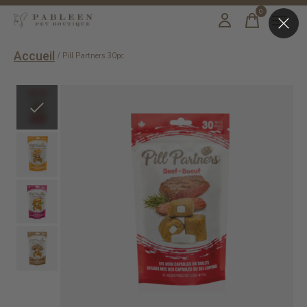
0
items
Accueil
/
Pill Partners 30pc
Slideshow Items