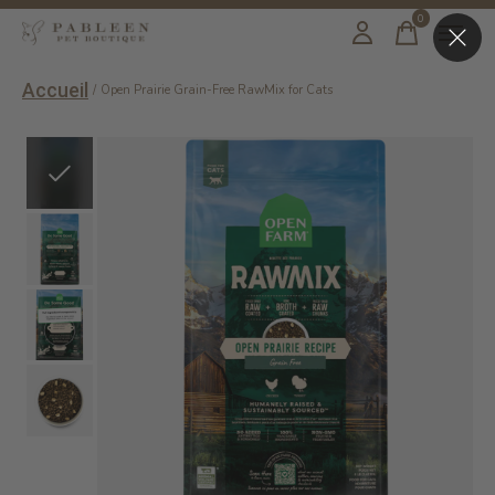
0
items
Accueil
/
Open Prairie Grain-Free RawMix for Cats
Slideshow Items