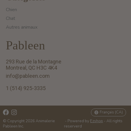
Chien
Chat
Autres animaux
Pableen
293 Rue de la Montagne
Montreal, QC H3C 4K4
info@pableen.com
1 (514) 925-3335
English (US)
Français (CA)
Français (CA)
© Copyright 2026 Animalerie
- Powered by
Ezshop
- All rights
Pableen Inc.
reserverd