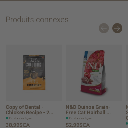
Produits connexes
Carousel items
Copy of Dental -
N&D Quinoa Grain-
Chicken Recipe - 2...
Free Cat Hairball ...
C
En stock en ligne
En stock en ligne
38,99$CA
52,99$CA