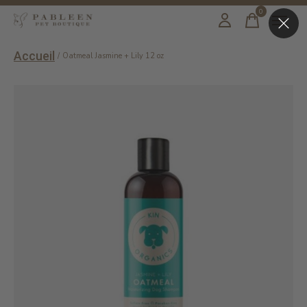
0
items
Accueil
/
Oatmeal Jasmine + Lily 12 oz
Slideshow Items