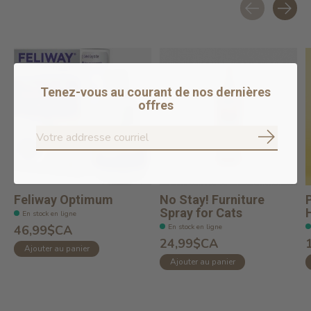
Carousel items
Tenez-vous au courant de nos dernières
offres
S'abonne
Feliway Optimum
No Stay! Furniture
Spray for Cats
En stock en ligne
En stock en ligne
46,99$CA
24,99$CA
Ajouter au panier
Ajouter au panier