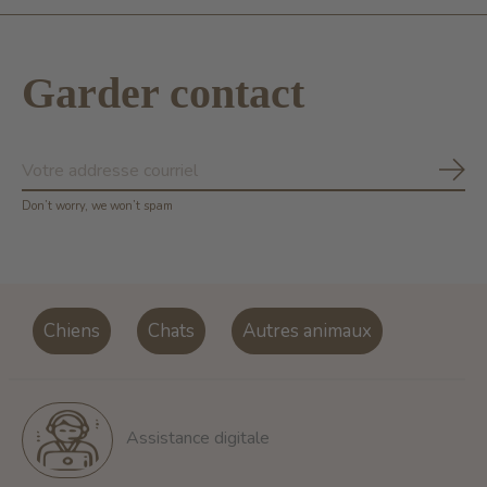
Garder contact
S'ab
Don’t worry, we won’t spam
Chiens
Chats
Autres animaux
Assistance digitale