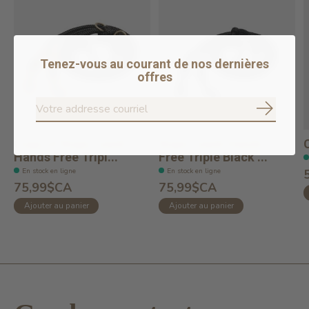
Tenez-vous au courant de nos dernières
offres
S'abonne
Copy of Rope Leash
Rope Leash Hands
Hands Free Tripl...
Free Triple Black ...
En stock en ligne
En stock en ligne
75,99$CA
75,99$CA
Ajouter au panier
Ajouter au panier