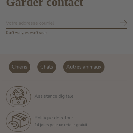
Garder contact
S'ab
Don’t worry, we won’t spam
Chiens
Chats
Autres animaux
Assistance digitale
Politique de retour
14 jours pour un retour gratuit