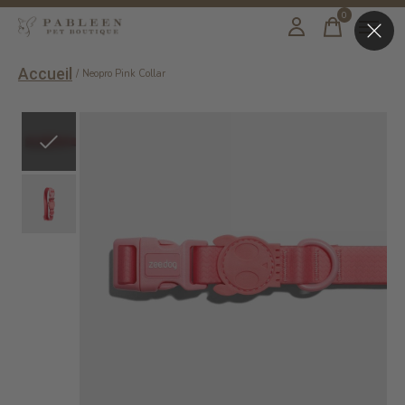
0
items
Accueil
/
Neopro Pink Collar
Slideshow Items