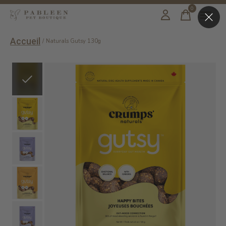
0
items
Accueil
/
Naturals Gutsy 130g
Slideshow Items