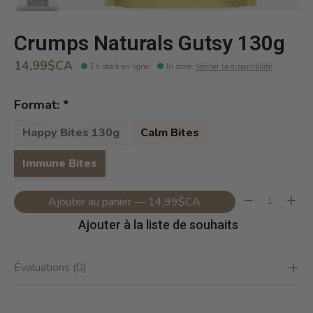
Crumps Naturals Gutsy 130g
14,99$CA
En stock en ligne
In store
:
Vérifier la disponibilité
Format:
*
Happy Bites 130g
Calm Bites
Immune Bites
Quantité:
Ajouter au panier — 14,99$CA
Ajouter à la liste de souhaits
Évaluations (0)