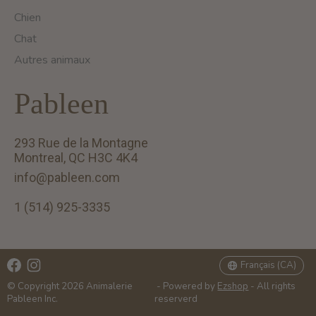
Chien
Chat
Autres animaux
Pableen
293 Rue de la Montagne
Montreal, QC H3C 4K4
info@pableen.com
1 (514) 925-3335
English (US)
Français (CA)
Français (CA)
© Copyright 2026 Animalerie
- Powered by
Ezshop
- All rights
Pableen Inc.
reserverd