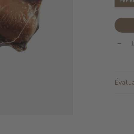
Par d
Quanti
Évalua