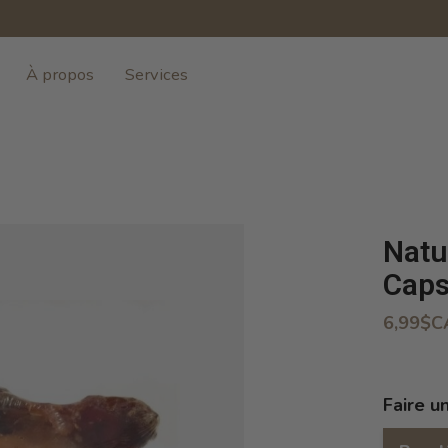
À propos
Services
Natu
Caps
6,99$C
Faire u