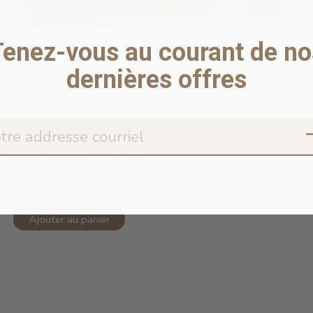
Tenez-vous au courant de no
dernières offres
Big Dog Bully Stick 6in
En stock en ligne
11,99$CA
Ajouter au panier