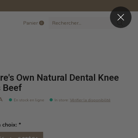
Panier
0
items
re's Own Natural Dental Knee
 Beef
A
En stock en ligne
In store
:
Vérifier la disponibilité
n choix:
*