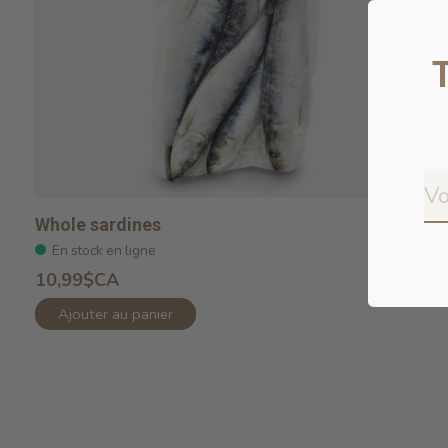
Whole sardines
En stock en ligne
10,99$CA
Ajouter au panier