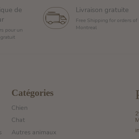
tique de
Livraison gratuite
ur
Free Shipping for orders of
Montreal
rs pour un
 gratuit
Catégories
Chien
2
Chat
M
i
s
Autres animaux