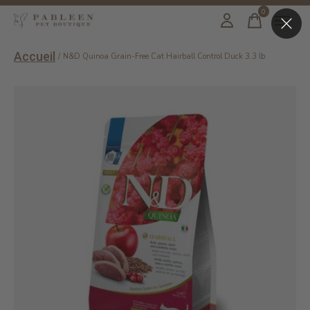
0
items
Accueil
/
N&D Quinoa Grain-Free Cat Hairball Control Duck 3.3 lb
Slideshow Items