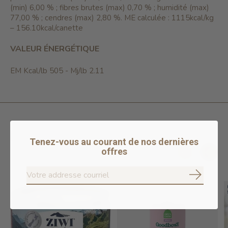
(min) 6,00 % ; fibres brutes (max) 0,70 % ; humidité (max)
77,00 % ; cendres (max) 2,80 %. ME calculée : 1115kcal/kg
– 156.10kcal/canette
VALEUR ÉNERGÉTIQUE
EM Kcal/lb 505 - Mj/lb 2.11
Produits connexes
Tenez-vous au courant de nos dernières
offres
Carousel items
S'abonne