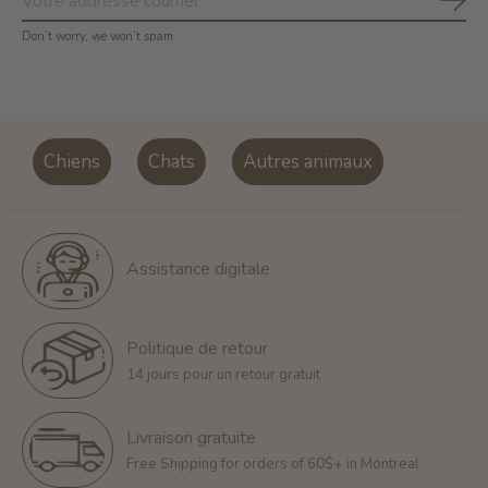
S'ab
Don’t worry, we won’t spam
Chiens
Chats
Autres animaux
Assistance digitale
Politique de retour
14 jours pour un retour gratuit
Livraison gratuite
Free Shipping for orders of 60$+ in Montreal