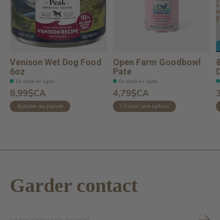
Venison Wet Dog Food
Open Farm Goodbowl
6oz
Pate
En stock en ligne
En stock en ligne
8,99$CA
4,79$CA
Ajouter au panier
Choisir une option
Garder contact