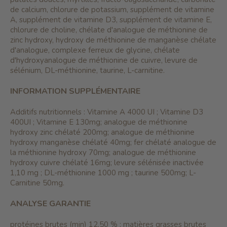
de calcium, chlorure de potassium, supplément de vitamine
A, supplément de vitamine D3, supplément de vitamine E,
chlorure de choline, chélate d'analogue de méthionine de
zinc hydroxy, hydroxy de méthionine de manganèse chélate
d'analogue, complexe ferreux de glycine, chélate
d'hydroxyanalogue de méthionine de cuivre, levure de
sélénium, DL-méthionine, taurine, L-carnitine.
INFORMATION SUPPLÉMENTAIRE
Additifs nutritionnels : Vitamine A 4000 UI ; Vitamine D3
400UI ; Vitamine E 130mg; analogue de méthionine
hydroxy zinc chélaté 200mg; analogue de méthionine
hydroxy manganèse chélaté 40mg; fer chélaté analogue de
la méthionine hydroxy 70mg; analogue de méthionine
hydroxy cuivre chélaté 16mg; levure sélénisée inactivée
1,10 mg ; DL-méthionine 1000 mg ; taurine 500mg; L-
Carnitine 50mg.
ANALYSE GARANTIE
protéines brutes (min) 12,50 % ; matières grasses brutes