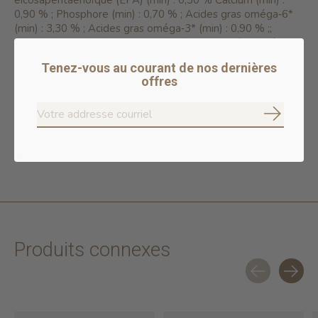
eicosapentaénoïque (EPA) (min) : 0,30 % Calcium (min) :
0,90 % ; Phosphore (min) : 0,70 % ; Acides gras oméga‐6*
(min) : 3,30 % ; Acides gras oméga‐3* (min) : 0,90 % ;;
Chlorhydrate de glucosamine* (min) : 1200mg/kg. Sulfate
de Chondroïtine* (min) : 900mg/kg. *Non reconnu comme
Tenez-vous au courant de nos dernières
élément nutritif essentiel par les profils d'éléments nutritifs
offres
de l'AAFCO.
VALEUR ÉNERGÉTIQUE
S'abonne
EM Kcal/lb 1817 - Mj/lb 7.60
401 Kcal/tasse
Produits connexes
Carousel items