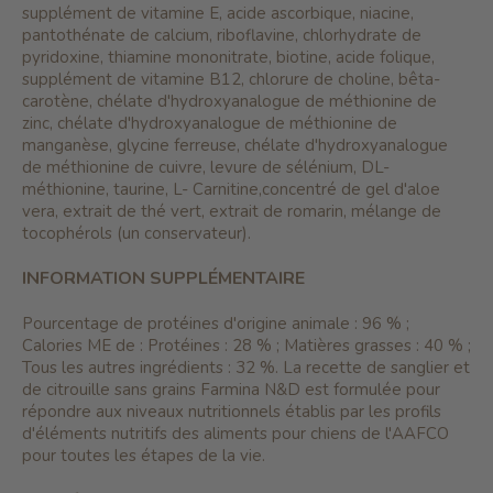
supplément de vitamine E, acide ascorbique, niacine,
pantothénate de calcium, riboflavine, chlorhydrate de
pyridoxine, thiamine mononitrate, biotine, acide folique,
supplément de vitamine B12, chlorure de choline, bêta-
carotène, chélate d'hydroxyanalogue de méthionine de
zinc, chélate d'hydroxyanalogue de méthionine de
manganèse, glycine ferreuse, chélate d'hydroxyanalogue
de méthionine de cuivre, levure de sélénium, DL-
méthionine, taurine, L- Carnitine,concentré de gel d'aloe
vera, extrait de thé vert, extrait de romarin, mélange de
tocophérols (un conservateur).
INFORMATION SUPPLÉMENTAIRE
Pourcentage de protéines d'origine animale : 96 % ;
Calories ME de : Protéines : 28 % ; Matières grasses : 40 % ;
Tous les autres ingrédients : 32 %. La recette de sanglier et
de citrouille sans grains Farmina N&D est formulée pour
répondre aux niveaux nutritionnels établis par les profils
d'éléments nutritifs des aliments pour chiens de l'AAFCO
pour toutes les étapes de la vie.