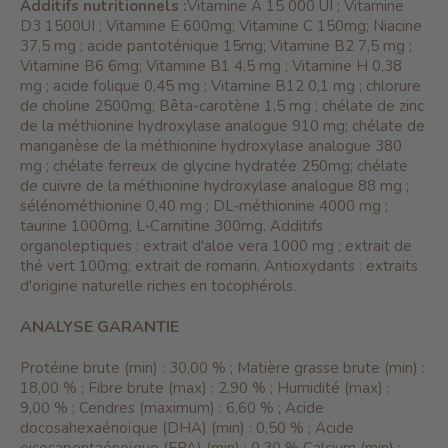
Additifs nutritionnels :
Vitamine A 15 000 UI ; Vitamine
D3 1500UI ; Vitamine E 600mg; Vitamine C 150mg; Niacine
37,5 mg ; acide pantoténique 15mg; Vitamine B2 7,5 mg ;
Vitamine B6 6mg; Vitamine B1 4,5 mg ; Vitamine H 0,38
mg ; acide folique 0,45 mg ; Vitamine B12 0,1 mg ; chlorure
de choline 2500mg; Bêta-carotène 1,5 mg ; chélate de zinc
de la méthionine hydroxylase analogue 910 mg; chélate de
manganèse de la méthionine hydroxylase analogue 380
mg ; chélate ferreux de glycine hydratée 250mg; chélate
de cuivre de la méthionine hydroxylase analogue 88 mg ;
sélénométhionine 0,40 mg ; DL-méthionine 4000 mg ;
taurine 1000mg; L‐Carnitine 300mg. Additifs
organoleptiques : extrait d'aloe vera 1000 mg ; extrait de
thé vert 100mg; extrait de romarin. Antioxydants : extraits
d'origine naturelle riches en tocophérols.
ANALYSE GARANTIE
Protéine brute (min) : 30,00 % ; Matière grasse brute (min) :
18,00 % ; Fibre brute (max) : 2,90 % ; Humidité (max) :
9,00 % ; Cendres (maximum) : 6,60 % ; Acide
docosahexaénoïque (DHA) (min) : 0,50 % ; Acide