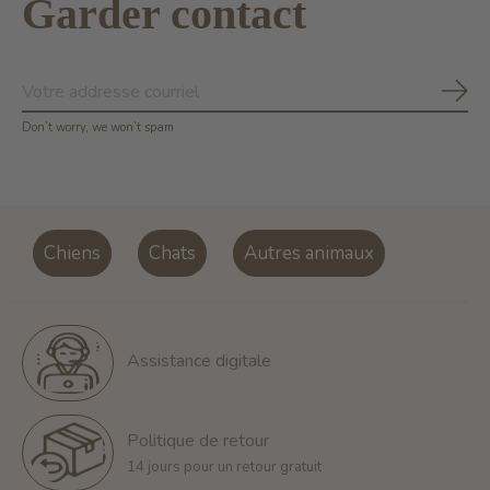
Garder contact
S'ab
Don’t worry, we won’t spam
Chiens
Chats
Autres animaux
Assistance digitale
Politique de retour
14 jours pour un retour gratuit