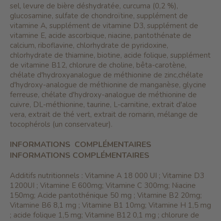
sel, levure de bière déshydratée, curcuma (0,2 %),
glucosamine, sulfate de chondroïtine, supplément de
vitamine A, supplément de vitamine D3, supplément de
vitamine E, acide ascorbique, niacine, pantothénate de
calcium, riboflavine, chlorhydrate de pyridoxine,
chlorhydrate de thiamine, biotine, acide folique, supplément
de vitamine B12, chlorure de choline, bêta-carotène,
chélate d'hydroxyanalogue de méthionine de zinc,chélate
d'hydroxy-analogue de méthionine de manganèse, glycine
ferreuse, chélate d'hydroxy-analogue de méthionine de
cuivre, DL-méthionine, taurine, L-carnitine, extrait d'aloe
vera, extrait de thé vert, extrait de romarin, mélange de
tocophérols (un conservateur).
INFORMATIONS
COMPLÉMENTAIRES
INFORMATIONS COMPLÉMENTAIRES
Additifs nutritionnels : Vitamine A 18 000 UI ; Vitamine D3
1200UI ; Vitamine E 600mg; Vitamine C 300mg; Niacine
150mg; Acide pantothénique 50 mg ; Vitamine B2 20mg;
Vitamine B6 8,1 mg ; Vitamine B1 10mg; Vitamine H 1,5 mg
; acide folique 1,5 mg; Vitamine B12 0,1 mg ; chlorure de