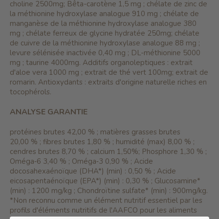
choline 2500mg; Bêta-carotène 1,5 mg ; chélate de zinc de
la méthionine hydroxylase analogue 910 mg ; chélate de
manganèse de la méthionine hydroxylase analogue 380
mg ; chélate ferreux de glycine hydratée 250mg; chélate
de cuivre de la méthionine hydroxylase analogue 88 mg ;
levure sélénisée inactivée 0,40 mg ; DL-méthionine 5000
mg ; taurine 4000mg. Additifs organoleptiques : extrait
d'aloe vera 1000 mg ; extrait de thé vert 100mg; extrait de
romarin. Antioxydants : extraits d'origine naturelle riches en
tocophérols.
ANALYSE GARANTIE
protéines brutes 42,00 % ; matières grasses brutes
20,00 % ; fibres brutes 1,80 % ; humidité (max) 8,00 % ;
cendres brutes 8,70 % ; calcium 1,50%; Phosphore 1,30 % ;
Oméga‐6 3,40 % ; Oméga‐3 0,90 % ; Acide
docosahexaénoïque (DHA*) (min) : 0,50 % ; Acide
eicosapentaénoïque (EPA*) (min) : 0,30 % ; Glucosamine*
(min) : 1200 mg/kg ; Chondroïtine sulfate* (min) : 900mg/kg.
*Non reconnu comme un élément nutritif essentiel par les
profils d'éléments nutritifs de l'AAFCO pour les aliments