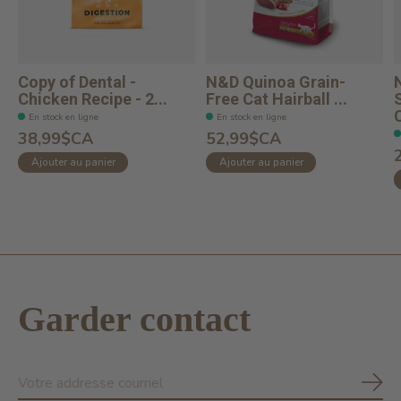
Copy of Dental -
N&D Quinoa Grain-
Chicken Recipe - 2...
Free Cat Hairball ...
C
En stock en ligne
En stock en ligne
38,99$CA
52,99$CA
Ajouter au panier
Ajouter au panier
Garder contact
S'ab