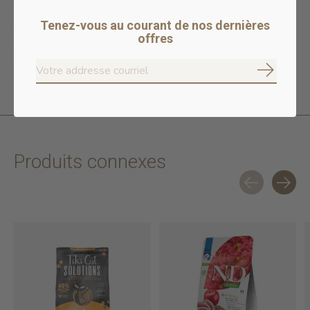
pour chats.
Tenez-vous au courant de nos dernières
VALEUR ÉNERGÉTIQUE
offres
EM Kcal/lb 1898 - Mj/lb 7,94
411 Kcal/tasse
S'abonne
Produits connexes
Carousel items