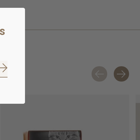
s
S'abonner