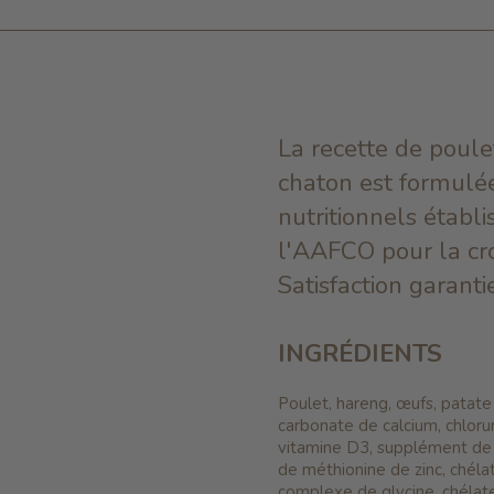
La recette de poul
chaton est formulé
nutritionnels établi
l'AAFCO pour la cro
Satisfaction garant
INGRÉDIENTS
Poulet, hareng, œufs, patate
carbonate de calcium, chlor
vitamine D3, supplément de 
de méthionine de zinc, chél
complexe de glycine, chélat