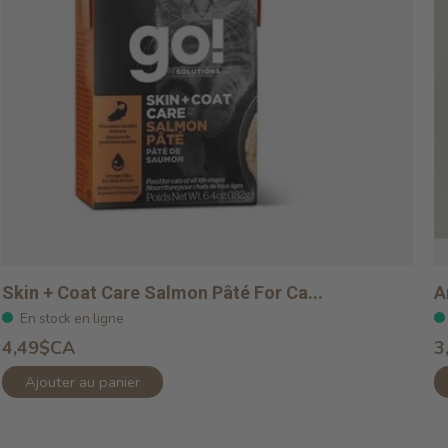
Skin + Coat Care Salmon Pâté For Ca...
A
En stock en ligne
4,49$CA
3
Ajouter au panier