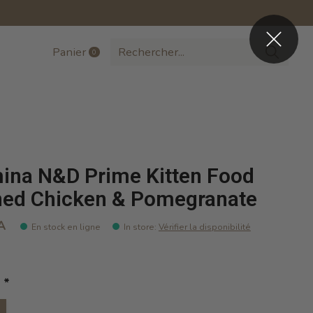
Panier
0
items
ina N&D Prime Kitten Food
ed Chicken & Pomegranate
A
En stock en ligne
In store
:
Vérifier la disponibilité
:
*