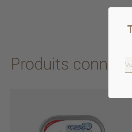
Produits connex
Carousel items