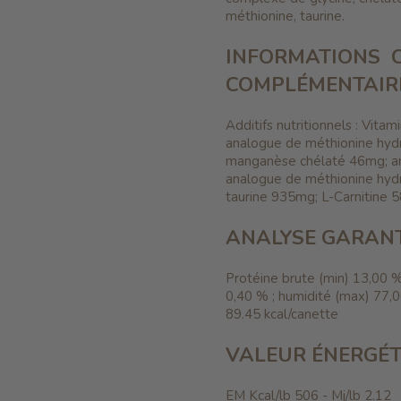
méthionine, taurine.
INFORMATIONS
COMPLÉMENTAIR
Additifs nutritionnels : Vit
analogue de méthionine hyd
manganèse chélaté 46mg;
a
analogue de méthionine hydr
taurine 935mg; L-Carnitine 
ANALYSE GARANT
Protéine brute (min) 13,00 %
0,40 % ; humidité (max) 77,0
89.45 kcal/canette
VALEUR ÉNERGÉT
EM Kcal/lb 506 - Mj/lb 2.12