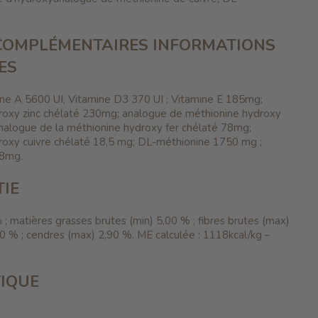
COMPLÉMENTAIRES INFORMATIONS
ES
amine A 5600 UI, Vitamine D3 370 UI ; Vitamine E 185mg;
roxy zinc chélaté 230mg; analogue de méthionine hydroxy
nalogue de la méthionine hydroxy fer chélaté 78mg;
oxy cuivre chélaté 18,5 mg; DL-méthionine 1750 mg ;
58mg.
IE
 ; matières grasses brutes (min) 5,00 % ; fibres brutes (max)
0 % ; cendres (max) 2,90 %. ME calculée : 1118kcal/kg –
IQUE