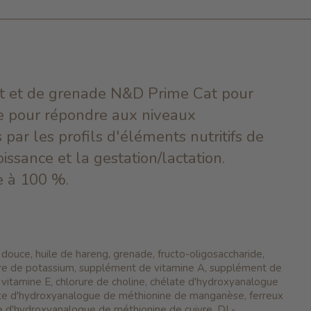
et et de grenade N&D Prime Cat pour
e pour répondre aux niveaux
s par les profils d'éléments nutritifs de
issance et la gestation/lactation.
ie à 100 %.
 douce, huile de hareng, grenade, fructo-oligosaccharide,
ure de potassium, supplément de vitamine A, supplément de
vitamine E, chlorure de choline, chélate d'hydroxyanalogue
ate d'hydroxyanalogue de méthionine de manganèse, ferreux
e d'hydroxyanalogue de méthionine de cuivre, DL-