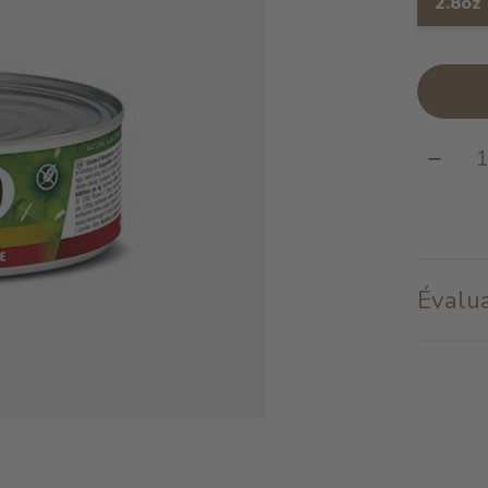
2.8oz
Quanti
Évalua