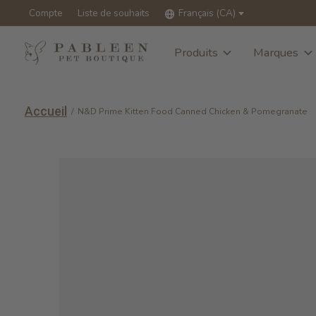
Compte
Liste de souhaits
Français (CA)
Produits
Marques
Accueil
/
N&D Prime Kitten Food Canned Chicken & Pomegranate
Slideshow Items