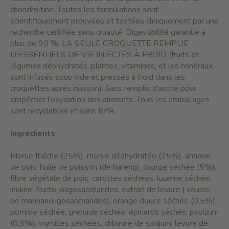
chondroïtine. Toutes les formulations sont
scientifiquement prouvées et testées cliniquement par une
recherche certifiée sans cruauté. Digestibilité garantie à
plus de 90 %. LA SEULE CROQUETTE REMPLIE
D'ESSENTIELS DE VIE INJECTÉS À FROID (fruits et
légumes déshydratés, plantes, vitamines, et les minéraux
sont infusés sous vide et pressés à froid dans les
croquettes après cuisson). Sacs remplis d'azote pour
empêcher l'oxydation des aliments. Tous les emballages
sont recyclables et sans BPA.
Ingrédients
Morue fraîche (25%), morue déshydratée (25%), amidon
de pois, huile de poisson (de hareng), courge séchée (5%),
fibre végétale de pois, carottes séchées, luzerne séchée,
inuline, fructo-oligosaccharides, extrait de levure ( source
de mannanoligosaccharides), orange douce séchée (0,5%),
pomme séchée, grenade séchée, épinards séchés, psyllium
(0,3%), myrtilles séchées, chlorure de sodium, levure de