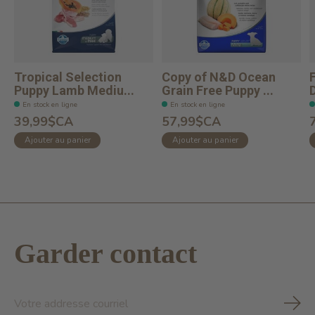
Tropical Selection
Copy of N&D Ocean
Puppy Lamb Mediu...
Grain Free Puppy ...
En stock en ligne
En stock en ligne
39,99$CA
57,99$CA
Ajouter au panier
Ajouter au panier
Garder contact
S'ab