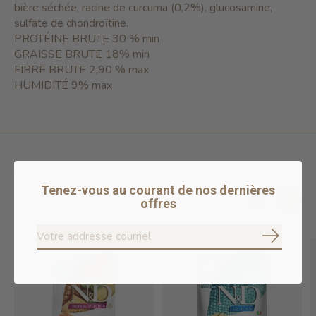
bière séchée, racine de curcuma (0,2%), glucosamine,
sulfate de chondroïtine.
PROTÉINE BRUTE 30 % min
GRAISSE BRUTE 18% min
FIBRE BRUTE 2,90 % max
HUMIDITÉ 9% max
Produits connexes
Tenez-vous au courant de nos dernières
offres
Carousel items
S'abonne