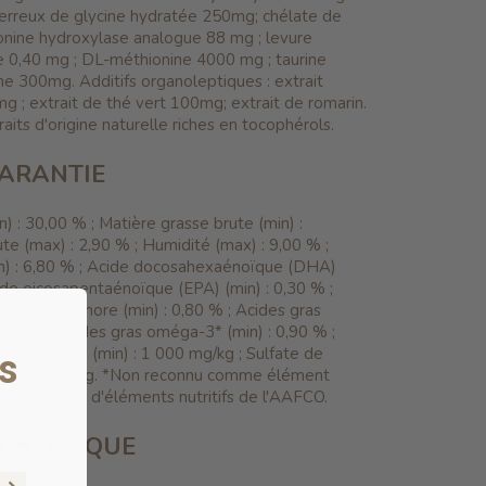
ferreux de glycine hydratée 250mg; chélate de
ionine hydroxylase analogue 88 mg ; levure
e 0,40 mg ; DL-méthionine 4000 mg ; taurine
e 300mg. Additifs organoleptiques : extrait
g ; extrait de thé vert 100mg; extrait de romarin.
aits d'origine naturelle riches en tocophérols.
ARANTIE
n) : 30,00 % ; Matière grasse brute (min) :
ute (max) : 2,90 % ; Humidité (max) : 9,00 % ;
) : 6,80 % ; Acide docosahexaénoïque (DHA)
cide eicosapentaénoïque (EPA) (min) : 0,30 % ;
90 % ; Phosphore (min) : 0,80 % ; Acides gras
,30 % ; Acides gras oméga-3* (min) : 0,90 % ;
ucosamine* (min) : 1 000 mg/kg ; Sulfate de
s
in) : 700mg/kg. *Non reconnu comme élément
par les profils d'éléments nutritifs de l'AAFCO.
ERGÉTIQUE