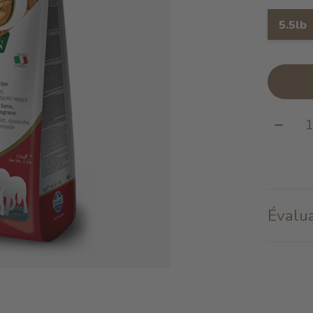
5.5lb
Quanti
Évalua