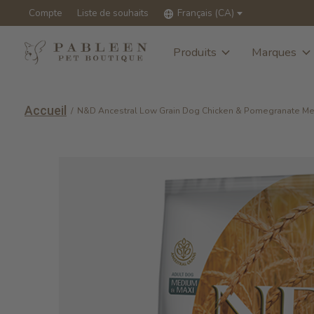
Compte
Liste de souhaits
Français (CA)
Produits
Marques
Accueil
/
N&D Ancestral Low Grain Dog Chicken & Pomegranate M
Slideshow Items