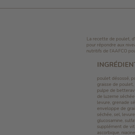
La recette de poulet, 
pour répondre aux nivea
nutritifs de l'AAFCO pou
INGRÉDIEN
poulet désossé, po
graisse de poulet,
pulpe de betterave
de luzerne séchée a
levure, grenade s
enveloppe de grai
séchée, sel, levur
glucosamine, sulfa
supplément de vit
ascorbique, niacine