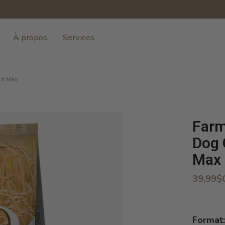
À propos
Services
ed Max
Farm
Dog 
Max
39,99$
Format