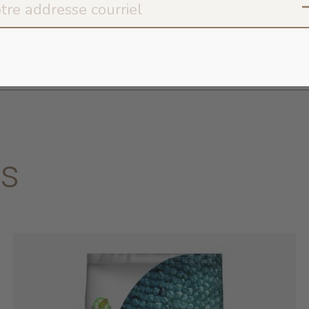
EM Kcal/lb 1813 - 
400 Kcal/tasse
es