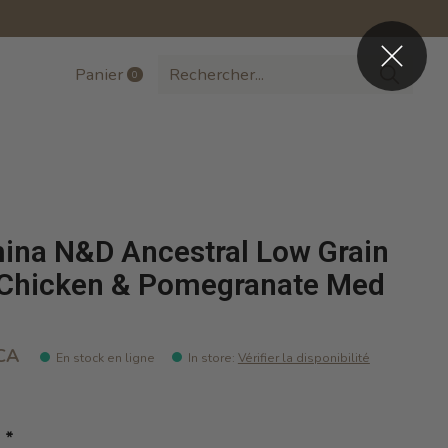
Panier
0
items
ina N&D Ancestral Low Grain
Chicken & Pomegranate Med
CA
En stock en ligne
In store
:
Vérifier la disponibilité
:
*