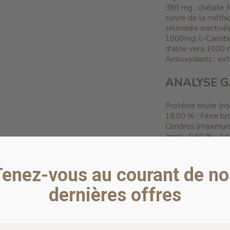
380 mg ; chélate 
cuivre de la méth
sélénisée inactivé
1000mg; L-Carnitin
d'aloe vera 1000 m
Antioxydants : extr
ANALYSE G
Protéine brute (mi
18,00 % ; Fibre br
Cendres (maximum
(min) : 0,50 % ; A
Calcium (min) : 0,
oméga-6* (min) : 3
Chlorhydrate de gl
Tenez-vous au courant de no
Chondroïtine* (m
nutritif essentiel 
dernières offres
VALEUR ÉN