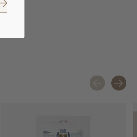
Mj/lb 7,58
S'abonner