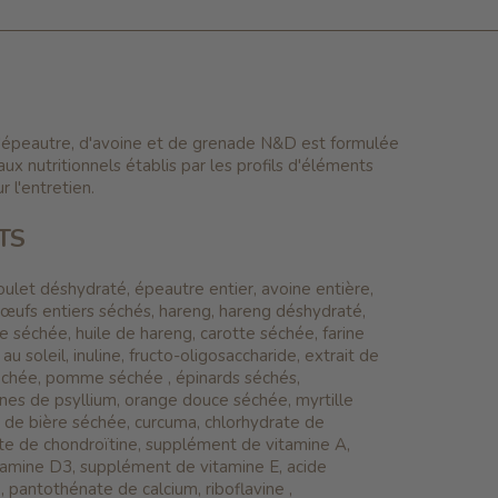
d'épeautre, d'avoine et de grenade N&D est formulée
ux nutritionnels établis par les profils d'éléments
r l'entretien.
TS
ulet déshydraté, épeautre entier, avoine entière,
 œufs entiers séchés, hareng, hareng déshydraté,
 séchée, huile de hareng, carotte séchée, farine
u soleil, inuline, fructo-oligosaccharide, extrait de
échée, pomme séchée , épinards séchés,
nes de psyllium, orange douce séchée, myrtille
e de bière séchée, curcuma, chlorhydrate de
te de chondroïtine, supplément de vitamine A,
amine D3, supplément de vitamine E, acide
, pantothénate de calcium, riboflavine ,