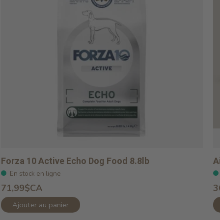
Forza 10 Active Echo Dog Food 8.8lb
A
En stock en ligne
71,99$CA
3
Ajouter au panier