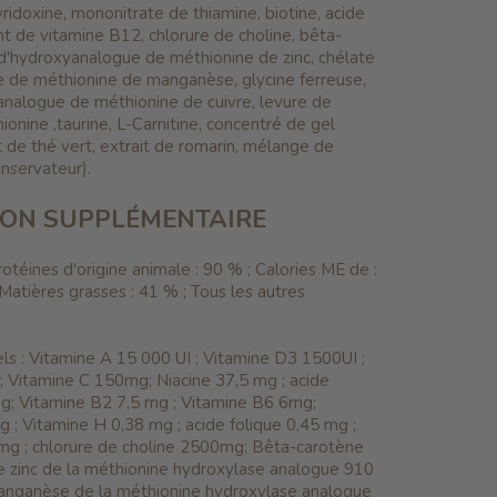
ridoxine, mononitrate de thiamine, biotine, acide
t de vitamine B12, chlorure de choline, bêta-
 d'hydroxyanalogue de méthionine de zinc, chélate
 de méthionine de manganèse, glycine ferreuse,
analogue de méthionine de cuivre, levure de
onine ,taurine, L-Carnitine, concentré de gel
it de thé vert, extrait de romarin, mélange de
nservateur).
ION SUPPLÉMENTAIRE
téines d'origine animale : 90 % ; Calories ME de :
 Matières grasses : 41 % ; Tous les autres
nels : Vitamine A 15 000 UI ; Vitamine D3 1500UI ;
 Vitamine C 150mg; Niacine 37,5 mg ; acide
; Vitamine B2 7,5 mg ; Vitamine B6 6mg;
 ; Vitamine H 0,38 mg ; acide folique 0,45 mg ;
mg ; chlorure de choline 2500mg; Bêta-carotène
de zinc de la méthionine hydroxylase analogue 910
anganèse de la méthionine hydroxylase analogue