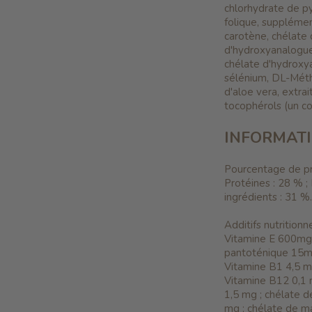
chlorhydrate de py
folique, supplémen
carotène, chélate
d'hydroxyanalogue
chélate d'hydroxy
sélénium, DL-Méthi
d'aloe vera, extra
tocophérols (un co
INFORMAT
Pourcentage de pro
Protéines : 28 % ;
ingrédients : 31 %.
Additifs nutrition
Vitamine E 600mg;
pantoténique 15mg
Vitamine B1 4,5 mg
Vitamine B12 0,1 
1,5 mg ; chélate 
mg ; chélate de m