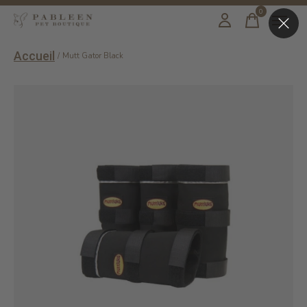
0
items
Accueil
/
Mutt Gator Black
Slideshow Items