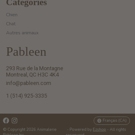
Catégories
Chien
Chat
Autres animaux
Pableen
293 Rue de la Montagne
Montreal, QC H3C 4K4
info@pableen.com
1 (514) 925-3335
English (US)
Français (CA)
Français (CA)
© Copyright 2026 Animalerie
- Powered by
Ezshop
- All rights
Pableen Inc.
reserverd