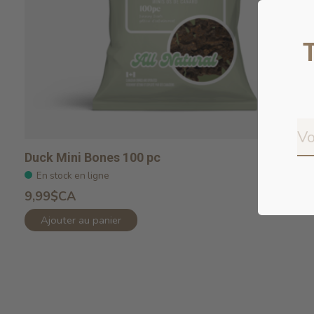
Duck Mini Bones 100 pc
En stock en ligne
9,99$CA
Ajouter au panier