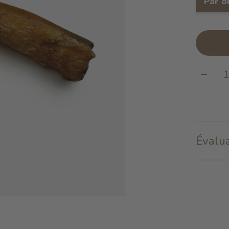
Par d
Quanti
Évalua