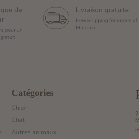
tique de
Livraison gratuite
ur
Free Shipping for orders of
Montreal
rs pour un
 gratuit
Catégories
Chien
2
Chat
M
i
s
Autres animaux