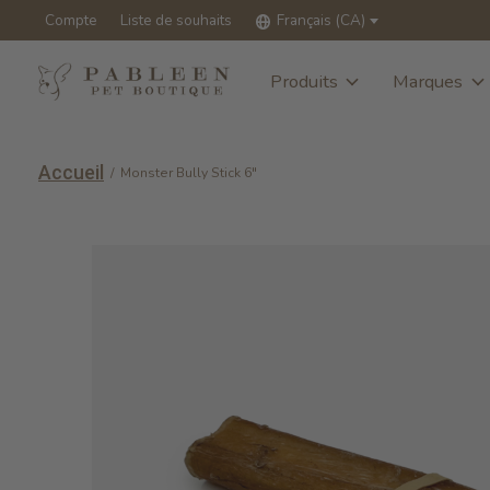
Compte
Liste de souhaits
Français (CA)
Produits
Marques
Accueil
/
Monster Bully Stick 6"
Slideshow Items