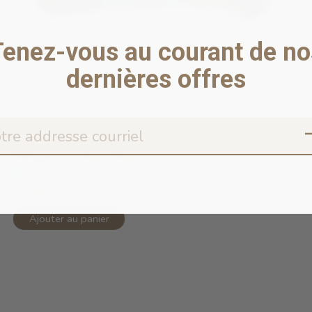
Tenez-vous au courant de no
dernières offres
Kangaroo Femur Bone
En stock en ligne
9,99$CA
Ajouter au panier