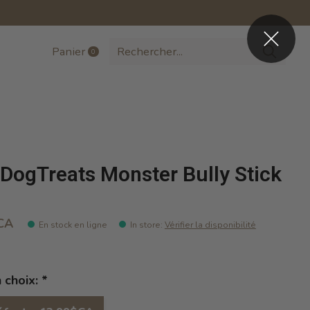
Panier
0
items
DogTreats Monster Bully Stick
CA
En stock en ligne
In store
:
Vérifier la disponibilité
n choix:
*