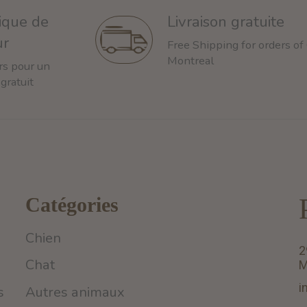
tique de
Livraison gratuite
ur
Free Shipping for orders of
Montreal
rs pour un
 gratuit
Catégories
Chien
2
Chat
M
i
s
Autres animaux