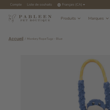
Compte
Liste de souhaits
Français (CA)
Produits
Marques
Accueil
/
Monkey RopeTugz - Blue
Slideshow Items