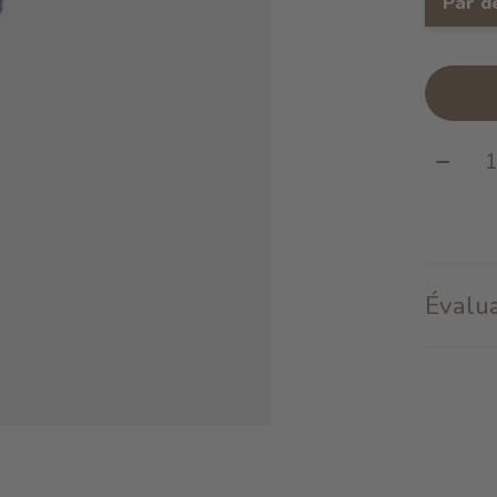
Par d
Quanti
Évalua