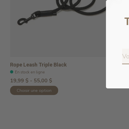
Rope Leash Triple Black
En stock en ligne
19,99 $ - 55,00 $
Choisir une option