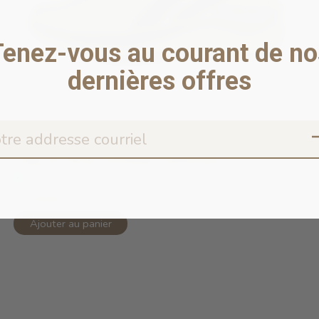
Tenez-vous au courant de no
dernières offres
Copy of Fetch Footwear Collection P...
En stock en ligne
19,95$CA
Ajouter au panier