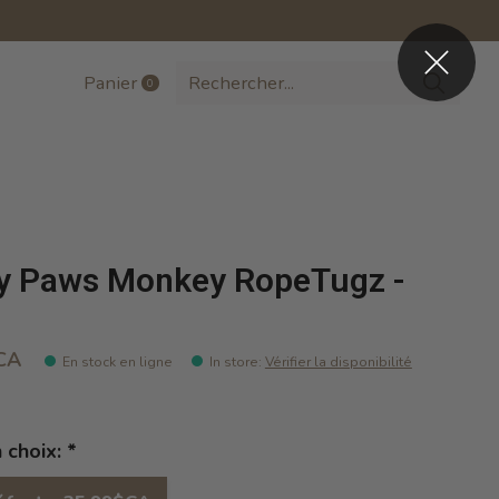
Panier
0
items
y Paws Monkey RopeTugz -
CA
En stock en ligne
In store
:
Vérifier la disponibilité
n choix:
*