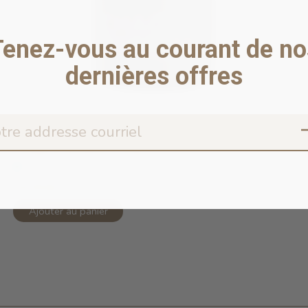
Tenez-vous au courant de no
dernières offres
Chaga & Blueberry 40g
En stock en ligne
34,95$CA
Ajouter au panier