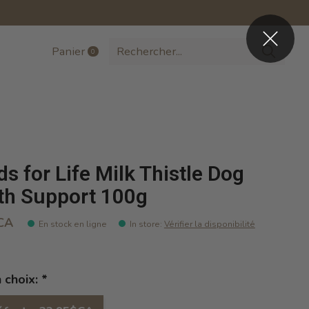
Panier
0
items
ds for Life Milk Thistle Dog
th Support 100g
CA
En stock en ligne
In store
:
Vérifier la disponibilité
n choix:
*