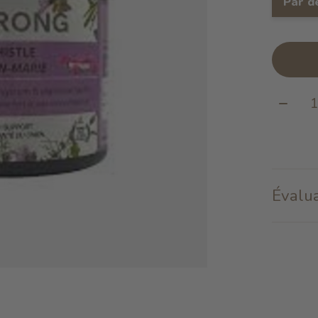
Par d
Quanti
Évalua