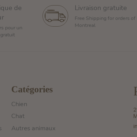
tique de
Livraison gratuite
ur
Free Shipping for orders of
Montreal
rs pour un
 gratuit
Catégories
Chien
2
Chat
M
i
s
Autres animaux