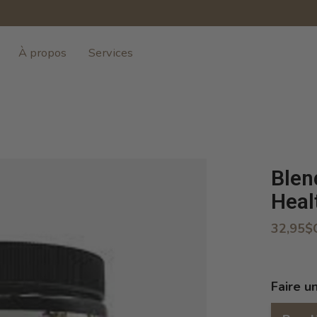
À propos
Services
Blen
Heal
32,95$
Faire u