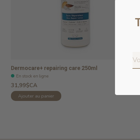
Dermocare+ repairing care 250ml
En stock en ligne
31,99$CA
Ajouter au panier