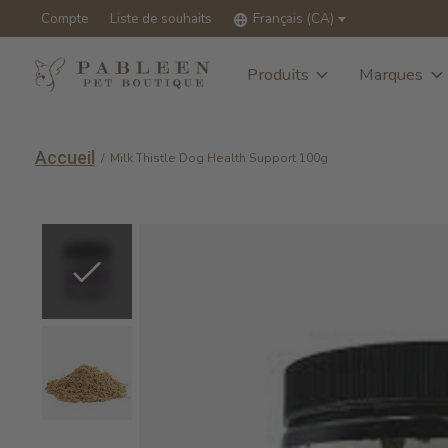
Compte
Liste de souhaits
Français (CA)
Produits
Marques
Accueil
/
Milk Thistle Dog Health Support 100g
Slideshow Items